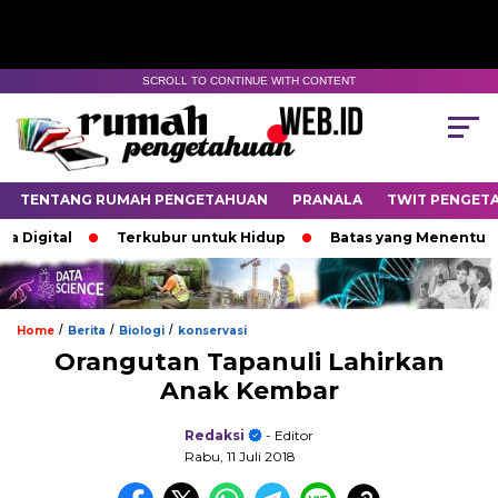
SCROLL TO CONTINUE WITH CONTENT
TENTANG RUMAH PENGETAHUAN
PRANALA
TWIT PENGET
ital
Terkubur untuk Hidup
Batas yang Menentukan Nas
/
/
/
Home
Berita
Biologi
konservasi
Orangutan Tapanuli Lahirkan
Anak Kembar
Redaksi
- Editor
Rabu, 11 Juli 2018