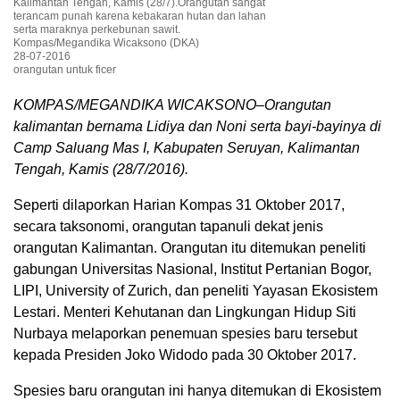
Kalimantan Tengah, Kamis (28/7).Orangutan sangat
terancam punah karena kebakaran hutan dan lahan
serta maraknya perkebunan sawit.
Kompas/Megandika Wicaksono (DKA)
28-07-2016
orangutan untuk ficer
KOMPAS/MEGANDIKA WICAKSONO–Orangutan
kalimantan bernama Lidiya dan Noni serta bayi-bayinya di
Camp Saluang Mas I, Kabupaten Seruyan, Kalimantan
Tengah, Kamis (28/7/2016).
Seperti dilaporkan Harian Kompas 31 Oktober 2017,
secara taksonomi, orangutan tapanuli dekat jenis
orangutan Kalimantan. Orangutan itu ditemukan peneliti
gabungan Universitas Nasional, Institut Pertanian Bogor,
LIPI, University of Zurich, dan peneliti Yayasan Ekosistem
Lestari. Menteri Kehutanan dan Lingkungan Hidup Siti
Nurbaya melaporkan penemuan spesies baru tersebut
kepada Presiden Joko Widodo pada 30 Oktober 2017.
Spesies baru orangutan ini hanya ditemukan di Ekosistem