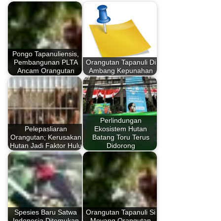
Pongo Tapanuliensis,
Pembangunan PLTA
Orangutan Tapanuli Di
Ancam Orangutan
Ambang Kepunahan
Perlindungan
Pelepasliaran
Ekosistem Hutan
Orangutan; Kerusakan
Batang Toru Terus
Hutan Jadi Faktor Hulu
Didorong
Spesies Baru Satwa
Orangutan Tapanuli Si
Indonesia Ditemukan
Moyang Orangutan