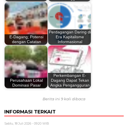
Perdagangan Daring di
E-Dagang; Potensi
Era Kapitalisme
dengan Catatan
Informasional
Perkembangan E-
Perusahaan Lokal
Dagang Dapat Tekan
Dominasi Pasar
Angka Pengangguran
Berita ini 9 kali dibaca
INFORMASI TERKAIT
Sabtu, 18 Juli 2026 - 09:20 WIB