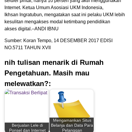
seluler pintar, hanya 10 persen yang aktif menggunakan
Internet. Ketua Umum Asosiasi UKM Indonesia,
Ikhsan Ingratubun, mengatakan saat ini pelaku UKM lebih
kesulitan mengakses modal ketimbang pendidikan
akses digital.–ANDI IBNU
Sumber: Koran Tempo, 14 DESEMBER 2017 EDISI
NO.5711 TAHUN XVII
nih tulisan menarik di Rumah
Pengetahuan. Masih mau
melewatkan?:
Mengamankan Situs
Berjualan Lele di
Belanja dan Data Para
Ponsel dan Internet
Pelanggan