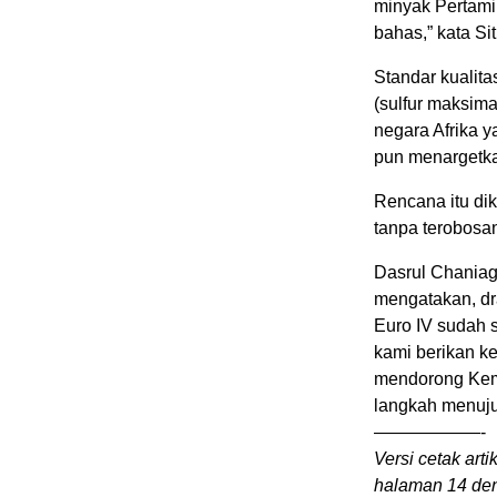
minyak Pertami
bahas,” kata S
Standar kualita
(sulfur maksim
negara Afrika 
pun menargetk
Rencana itu di
tanpa terobosan
Dasrul Chaniag
mengatakan, dr
Euro IV sudah s
kami berikan ke
mendorong Kem
langkah menuju
——————-
Versi cetak arti
halaman 14 den