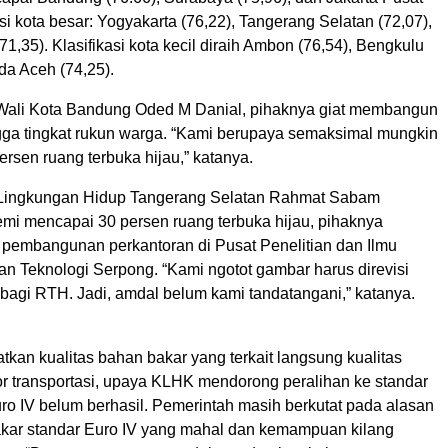
kasi kota besar: Yogyakarta (76,22), Tangerang Selatan (72,07),
1,35). Klasifikasi kota kecil diraih Ambon (76,54), Bengkulu
da Aceh (74,25).
Wali Kota Bandung Oded M Danial, pihaknya giat membangun
gga tingkat rukun warga. “Kami berupaya semaksimal mungkin
rsen ruang terbuka hijau,” katanya.
Lingkungan Hidup Tangerang Selatan Rahmat Sabam
mi mencapai 30 persen ruang terbuka hijau, pihaknya
pembangunan perkantoran di Pusat Penelitian dan Ilmu
n Teknologi Serpong. “Kami ngotot gambar harus direvisi
 bagi RTH. Jadi, amdal belum kami tandatangani,” katanya.
kan kualitas bahan bakar yang terkait langsung kualitas
or transportasi, upaya KLHK mendorong peralihan ke standar
ro IV belum berhasil. Pemerintah masih berkutat pada alasan
kar standar Euro IV yang mahal dan kemampuan kilang