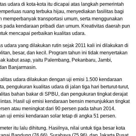
tas udara di kota-kota itu dicapai atas langkah pemerintah
mperluas ruang terbuka hijau, menyediakan fasilitas bagi
an memperbanyak transportasi umum, serta menggunakan
s pada kendaraan pribadi dan umum. Kreativitas daerah pun
tuk mencapai perbaikan kualitas udara.
s udara yang dilakukan rutin sejak 2011 kali ini dilakukan di
litan, besar, dan kecil. Program tahun ini tidak menyertakan
ak kabut asap, yaitu Palembang, Pekanbaru, Jambi,
dan Banjarmasin.
litas udara dilakukan dengan uji emisi 1.500 kendaraan
a, pengukuran kualitas udara di jalan tiga hari berturut-turut,
litas bahan bakar di SPBU, dan pengukuran tingkat derajat
lintas. Hasil uji emisi kendaraan bensin menunjukkan tingkat
ersen atau meningkat dari 90 persen pada tahun 2014.
n uji emisi kendaraan solar tetap di angka 51 persen.
ter itu lalu dihitung. Hasilnya, nilai untuk tiga besar kota
capai Bandung (76.66), Surabaya (75,96), dan Jakarta Pusat