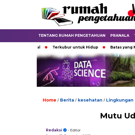
TENTANG RUMAH PENGETAHUAN
PRANALA
ia Digital
Terkubur untuk Hidup
Batas yang Menentuka
Home
Berita
kesehatan
Lingkungan
/
/
/
Mutu Ud
Redaksi
- Editor