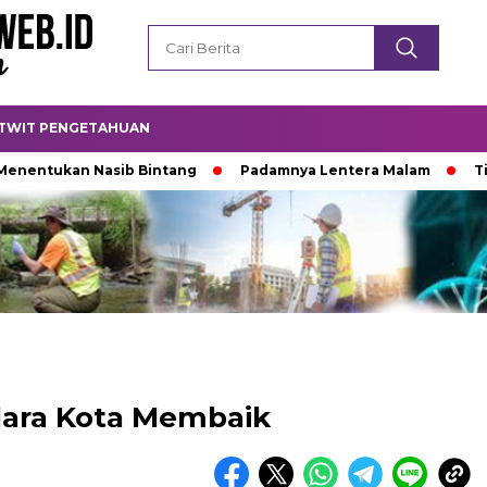
TWIT PENGETAHUAN
n Nasib Bintang
Padamnya Lentera Malam
Titik Temu 
ara Kota Membaik