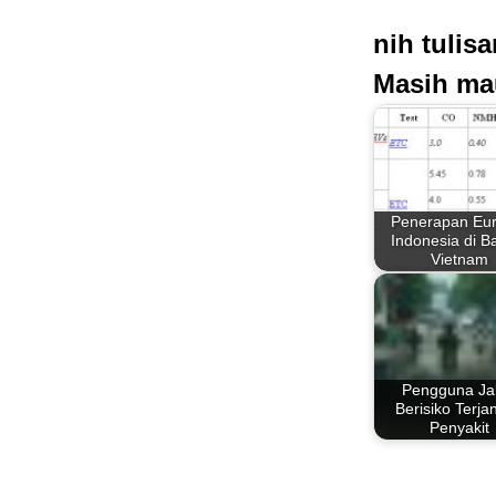
nih tulis
Masih ma
Penerapan Eur
Indonesia di 
Vietnam
Pengguna Ja
Berisiko Terjan
Penyakit