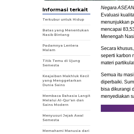
Negara ASEAN 
Informasi terkait
Evaluasi kualit
Terkubur untuk Hidup
menunjukkan per
mencapai 83,5
Batas yang Menentukan
Nasib Bintang
Menengah Nasio
Padamnya Lentera
Secara khusus
Malam
seperti karbon 
Titik Temu di Ujung
materi partikul
Semesta
Semua itu masih
Keajaiban Makhluk Kecil
yang Menggetarkan
diperbaiki. Sum
Dunia Sains
bisa dikurangi
Membaca Rahasia Langit
menyediakan sa
Melalui Al-Qur’an dan
Sains Modern
Menyusuri Jejak Awal
Semesta
Memahami Manusia dari