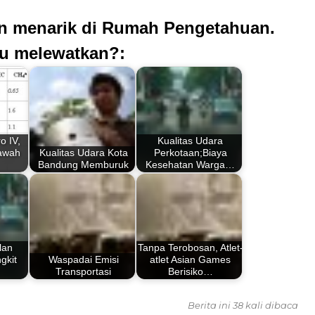
an menarik di Rumah Pengetahuan.
u melewatkan?:
o IV,
Kualitas Udara
Bawah
Kualitas Udara Kota
Perkotaan;Biaya
Bandung Memburuk
Kesehatan Warga…
lan
Tanpa Terobosan, Atlet-
gkit
Waspadai Emisi
atlet Asian Games
Transportasi
Berisiko…
Berita ini 38 kali dibaca