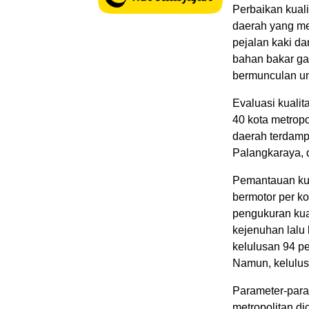
Perbaikan kuali
daerah yang me
pejalan kaki d
bahan bakar ga
bermunculan un
Evaluasi kualita
40 kota metropo
daerah terdamp
Palangkaraya, 
Pemantauan kua
bermotor per kot
pengukuran kua
kejenuhan lalu 
kelulusan 94 p
Namun, kelulusa
Parameter-parame
metropolitan di