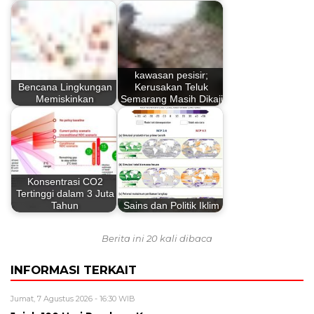
kawasan pesisir;
Bencana Lingkungan
Kerusakan Teluk
Memiskinkan
Semarang Masih Dikaji
Konsentrasi CO2
Tertinggi dalam 3 Juta
Tahun
Sains dan Politik Iklim
Berita ini 20 kali dibaca
INFORMASI TERKAIT
Jumat, 7 Agustus 2026 - 16:30 WIB