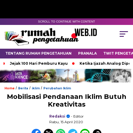
SCROLL TO CONTINUE WITH CONTENT
TENTANG RUMAH PENGETAHUAN
PRANALA
TWIT PENGET
Jejak 100 Hari Pemburu Kayu
Ketika Ijazah Analog Diperdeb
/
/
/
Home
Berita
iklim
Perubahan Iklim
Mobilisasi Pendanaan Iklim Butuh
Kreativitas
Redaksi
- Editor
Rabu, 15 April 2020