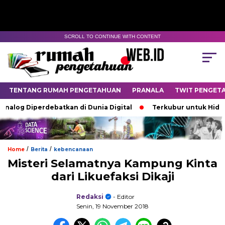
SCROLL TO CONTINUE WITH CONTENT
TENTANG RUMAH PENGETAHUAN
PRANALA
TWIT PENGET
log Diperdebatkan di Dunia Digital
Terkubur untuk Hidup
/
/
Home
Berita
kebencanaan
Misteri Selamatnya Kampung Kinta
dari Likuefaksi Dikaji
Redaksi
- Editor
Senin, 19 November 2018