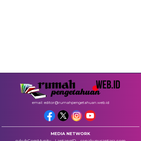
email: editor@rumahpengetahuan.web.id
MEDIA NETWORK
sukuhComMunity
LantangID
sepakunusantara.com