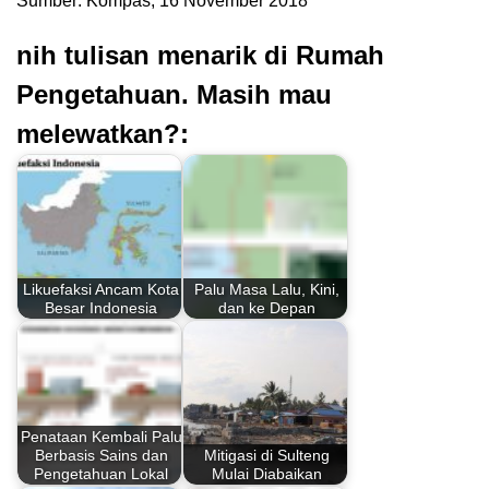
Sumber: Kompas, 16 November 2018
nih tulisan menarik di Rumah
Pengetahuan. Masih mau
melewatkan?:
Likuefaksi Ancam Kota
Palu Masa Lalu, Kini,
Besar Indonesia
dan ke Depan
Penataan Kembali Palu
Berbasis Sains dan
Mitigasi di Sulteng
Pengetahuan Lokal
Mulai Diabaikan