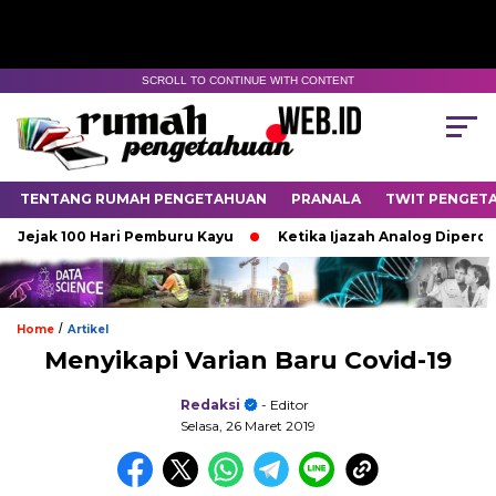
SCROLL TO CONTINUE WITH CONTENT
TENTANG RUMAH PENGETAHUAN
PRANALA
TWIT PENGET
Jejak 100 Hari Pemburu Kayu
Ketika Ijazah Analog Diperdeba
/
Home
Artikel
Menyikapi Varian Baru Covid-19
Redaksi
- Editor
Selasa, 26 Maret 2019