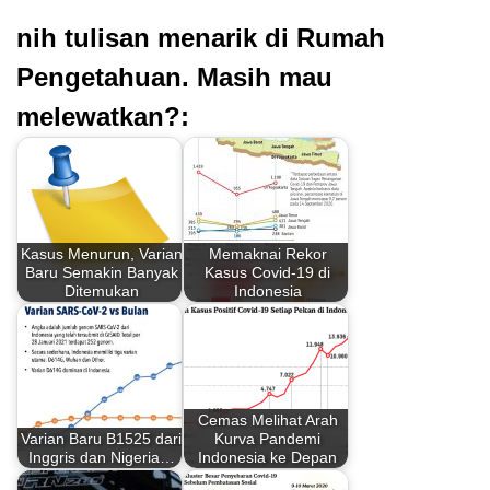
nih tulisan menarik di Rumah
Pengetahuan. Masih mau
melewatkan?:
Kasus Menurun, Varian
Memaknai Rekor
Baru Semakin Banyak
Kasus Covid-19 di
Ditemukan
Indonesia
Cemas Melihat Arah
Varian Baru B1525 dari
Kurva Pandemi
Inggris dan Nigeria…
Indonesia ke Depan