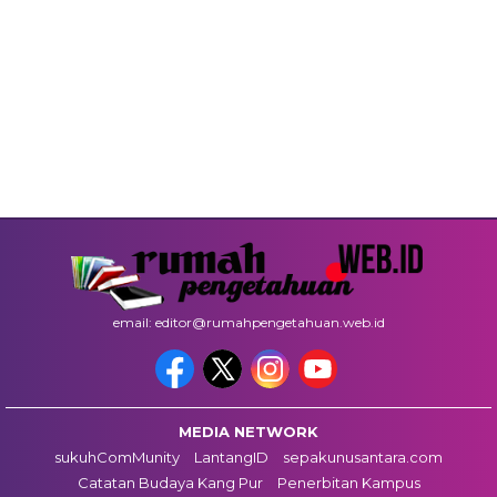
email: editor@rumahpengetahuan.web.id
MEDIA NETWORK
sukuhComMunity
LantangID
sepakunusantara.com
Catatan Budaya Kang Pur
Penerbitan Kampus