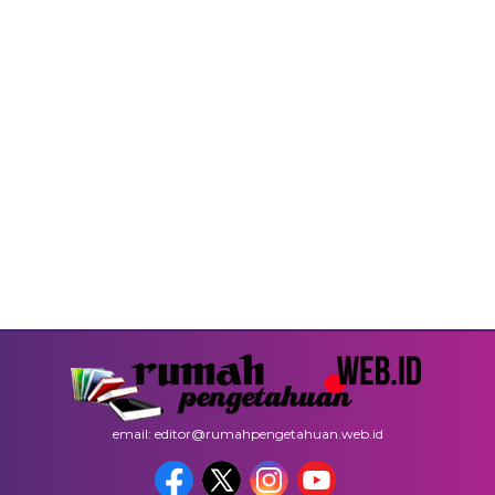
email: editor@rumahpengetahuan.web.id