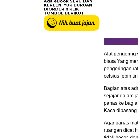
Ada eBook SERU DAN
KEREEN. YUK BURUAN
DIORDER!!! KLIK
TOMBOL BERIKUT
Alat pengering 
biasa Yang men
pengeringan rat
celsius lebih ti
Bagian atas ad
sejajar dalam j
panas ke bagia
Kaca dipasang 
Agar panas mat
ruangan dicat 
tidak bocor, d