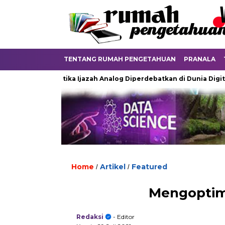
TENTANG RUMAH PENGETAHUAN
PRANALA
u
Ketika Ijazah Analog Diperdebatkan di Dunia Digital
T
Home
Artikel
Featured
/
/
Mengoptim
Redaksi
- Editor