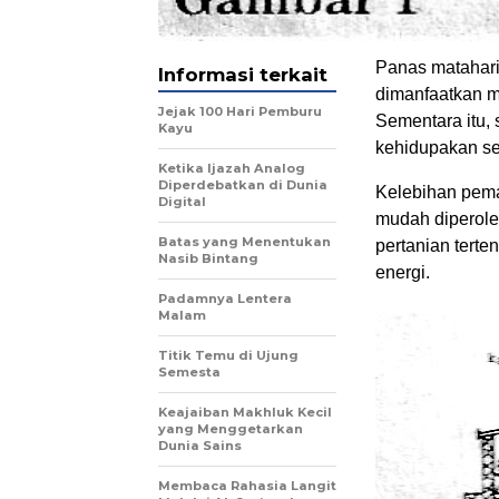
Panas matahari
Informasi terkait
dimanfaatkan ma
Jejak 100 Hari Pemburu
Sementara itu,
Kayu
kehidupakan seh
Ketika Ijazah Analog
Diperdebatkan di Dunia
Kelebihan pema
Digital
mudah diperole
Batas yang Menentukan
pertanian terte
Nasib Bintang
energi.
Padamnya Lentera
Malam
Titik Temu di Ujung
Semesta
Keajaiban Makhluk Kecil
yang Menggetarkan
Dunia Sains
Membaca Rahasia Langit