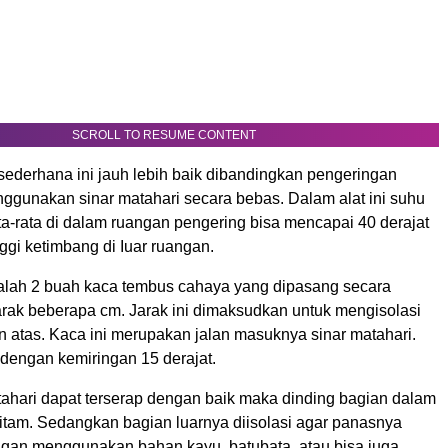
SCROLL TO RESUME CONTENT
sederhana ini jauh lebih baik dibandingkan pengeringan
ggunakan sinar matahari secara bebas. Dalam alat ini suhu
a-rata di dalam ruangan pengering bisa mencapai 40 derajat
nggi ketimbang di Iuar ruangan.
alah 2 buah kaca tembus cahaya yang dipasang secara
arak beberapa cm. Jarak ini dimaksudkan untuk mengisolasi
n atas. Kaca ini merupakan jalan masuknya sinar matahari.
dengan kemiringan 15 derajat.
ahari dapat terserap dengan baik maka dinding bagian dalam
hitam. Sedangkan bagian luarnya diisolasi agar panasnya
engan menggunakan bahan kayu, batubata, atau bisa juga