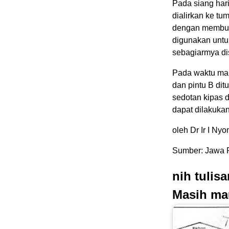
Pada siang hari
dialirkan ke t
dengan membuka
digunakan untu
sebagiarmya di
Pada waktu mala
dan pintu B dit
sedotan kipas 
dapat dilakuka
oleh Dr Ir I N
Sumber: Jawa P
nih tulis
Masih ma