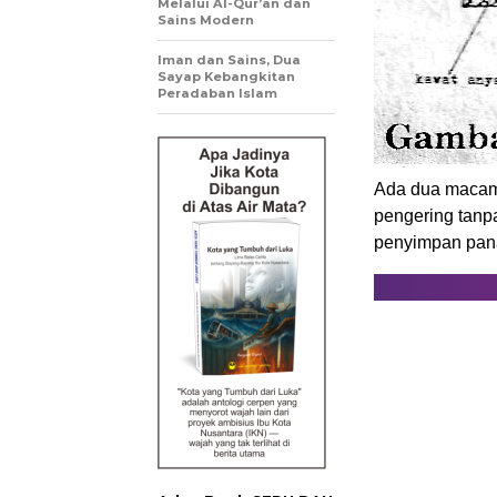
Melalui Al-Qur’an dan
Sains Modern
Iman dan Sains, Dua
Sayap Kebangkitan
Peradaban Islam
Ada dua macam p
pengering tan
penyimpan pana