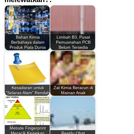
Bahan Kimia
Limbah B3; Pusat
Berbahaya dalam
Pemusnahan PCB
Produk Piala Dunia
Belum Tersedia
Kesadaran untuk
Zat Kimia Beracun di
”Selaras Alam” Rendah
Mainan Anak
Metode Fingerprint
Meracik Keajekan
Residu Obat