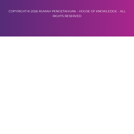
COPYRIGHT © 2026 RUMAH PENGETAHUAN – HOUSE OF KNOWLEDGE - ALL
RIGHTS RESERVED