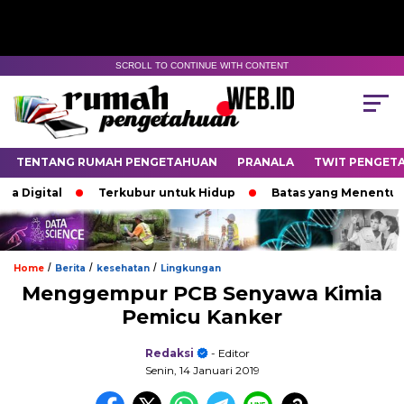
SCROLL TO CONTINUE WITH CONTENT
TENTANG RUMAH PENGETAHUAN
PRANALA
TWIT PENGET
ital
Terkubur untuk Hidup
Batas yang Menentukan Nas
/
/
/
Home
Berita
kesehatan
Lingkungan
Menggempur PCB Senyawa Kimia
Pemicu Kanker
Redaksi
- Editor
Senin, 14 Januari 2019