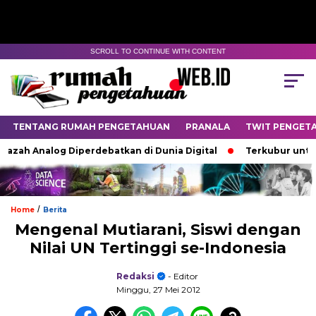
SCROLL TO CONTINUE WITH CONTENT
TENTANG RUMAH PENGETAHUAN
PRANALA
TWIT PENGET
zah Analog Diperdebatkan di Dunia Digital
Terkubur untuk Hi
/
Home
Berita
Mengenal Mutiarani, Siswi dengan
Nilai UN Tertinggi se-Indonesia
Redaksi
- Editor
Minggu, 27 Mei 2012