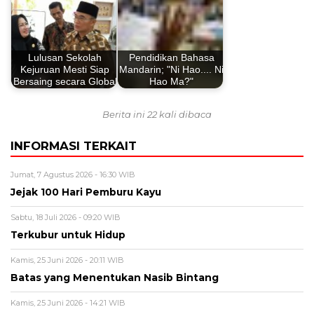
Lulusan Sekolah
Pendidikan Bahasa
Kejuruan Mesti Siap
Mandarin; "Ni Hao.... Ni
Bersaing secara Global
Hao Ma?"
Berita ini 22 kali dibaca
INFORMASI TERKAIT
Jumat, 7 Agustus 2026 - 16:30 WIB
Jejak 100 Hari Pemburu Kayu
Sabtu, 18 Juli 2026 - 09:20 WIB
Terkubur untuk Hidup
Kamis, 25 Juni 2026 - 20:11 WIB
Batas yang Menentukan Nasib Bintang
Kamis, 25 Juni 2026 - 14:21 WIB