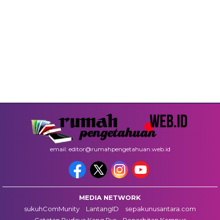
email: editor@rumahpengetahuan.web.id
MEDIA NETWORK
sukuhComMunity
LantangID
sepakunusantara.com