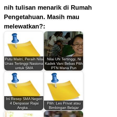
nih tulisan menarik di Rumah
Pengetahuan. Masih mau
melewatkan?:
Putu Maitri, Peraih Nilai
Nilai UN Tertinggi, Ni
Unas Tertinggi Nasional
Kadek Vani Bebas Pilih
untuk SMA
PTN Mana Pun
Ini Resep SMA Negeri
4 Denpasar Rajai
Pilih: Les Privat atau
Angka…
Bimbingan Belajar