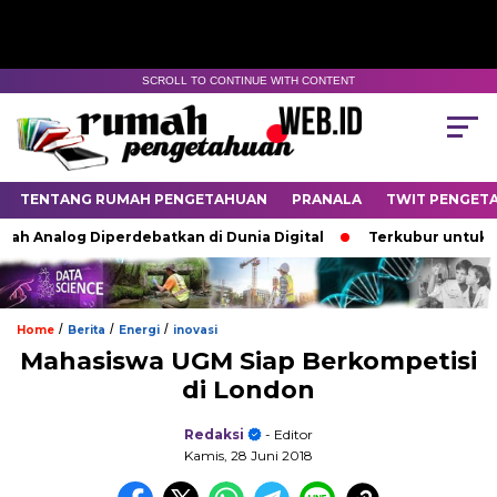
SCROLL TO CONTINUE WITH CONTENT
TENTANG RUMAH PENGETAHUAN
PRANALA
TWIT PENGET
h Analog Diperdebatkan di Dunia Digital
Terkubur untuk Hidu
/
/
/
Home
Berita
Energi
inovasi
Mahasiswa UGM Siap Berkompetisi
di London
Redaksi
- Editor
Kamis, 28 Juni 2018