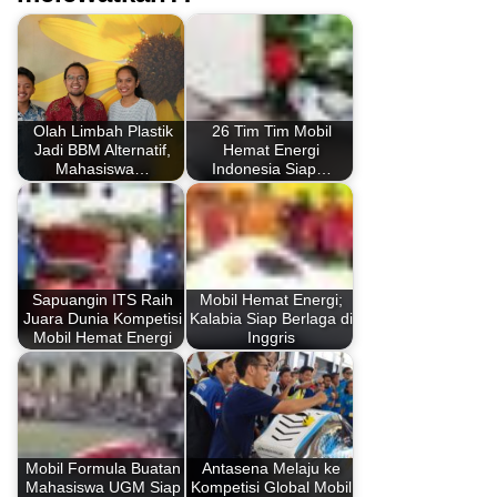
Olah Limbah Plastik
26 Tim Tim Mobil
Jadi BBM Alternatif,
Hemat Energi
Mahasiswa…
Indonesia Siap…
Sapuangin ITS Raih
Mobil Hemat Energi;
Juara Dunia Kompetisi
Kalabia Siap Berlaga di
Mobil Hemat Energi
Inggris
Mobil Formula Buatan
Antasena Melaju ke
Mahasiswa UGM Siap
Kompetisi Global Mobil