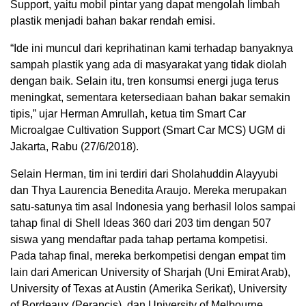
Support, yaitu mobil pintar yang dapat mengolah limbah
plastik menjadi bahan bakar rendah emisi.
“Ide ini muncul dari keprihatinan kami terhadap banyaknya
sampah plastik yang ada di masyarakat yang tidak diolah
dengan baik. Selain itu, tren konsumsi energi juga terus
meningkat, sementara ketersediaan bahan bakar semakin
tipis,” ujar Herman Amrullah, ketua tim Smart Car
Microalgae Cultivation Support (Smart Car MCS) UGM di
Jakarta, Rabu (27/6/2018).
Selain Herman, tim ini terdiri dari Sholahuddin Alayyubi
dan Thya Laurencia Benedita Araujo. Mereka merupakan
satu-satunya tim asal Indonesia yang berhasil lolos sampai
tahap final di Shell Ideas 360 dari 203 tim dengan 507
siswa yang mendaftar pada tahap pertama kompetisi.
Pada tahap final, mereka berkompetisi dengan empat tim
lain dari American University of Sharjah (Uni Emirat Arab),
University of Texas at Austin (Amerika Serikat), University
of Bordeaux (Perancis), dan University of Melbourne