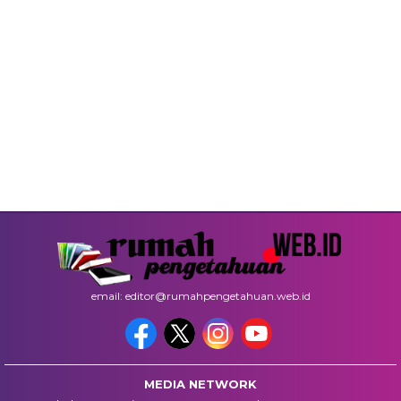
email: editor@rumahpengetahuan.web.id
MEDIA NETWORK