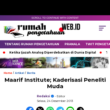
SCROLL TO CONTINUE WITH CONTENT
TENTANG RUMAH PENGETAHUAN
PRANALA
TWIT PENGET
Ketika Ijazah Analog Diperdebatkan di Dunia Digital
Terkubu
/
/
Home
Artikel
Berita
Maarif Institute; Kaderisasi Peneliti
Muda
Redaksi
- Editor
Selasa, 24 Desember 2013