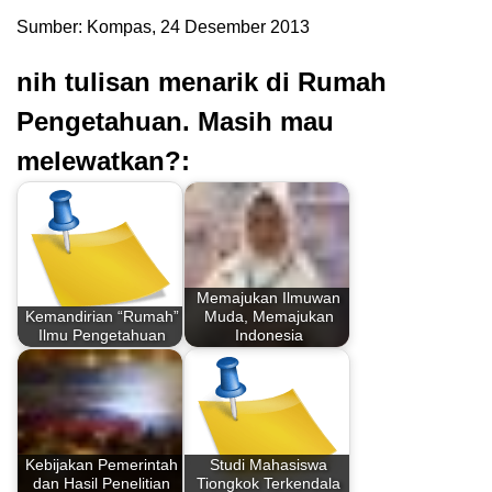
Sumber: Kompas, 24 Desember 2013
nih tulisan menarik di Rumah
Pengetahuan. Masih mau
melewatkan?:
Memajukan Ilmuwan
Kemandirian “Rumah”
Muda, Memajukan
Ilmu Pengetahuan
Indonesia
Kebijakan Pemerintah
Studi Mahasiswa
dan Hasil Penelitian
Tiongkok Terkendala