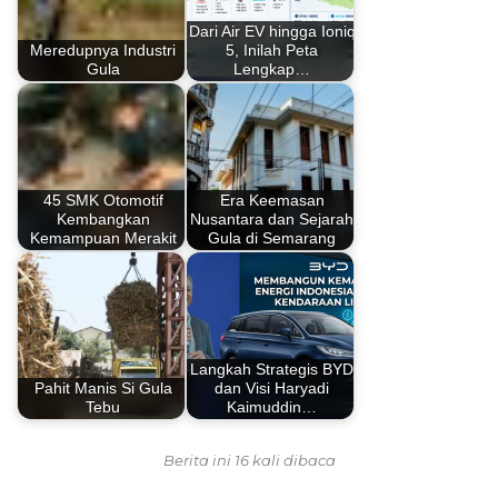
Dari Air EV hingga Ioniq
Meredupnya Industri
5, Inilah Peta
Gula
Lengkap…
45 SMK Otomotif
Era Keemasan
Kembangkan
Nusantara dan Sejarah
Kemampuan Merakit
Gula di Semarang
Langkah Strategis BYD
Pahit Manis Si Gula
dan Visi Haryadi
Tebu
Kaimuddin…
Berita ini 16 kali dibaca