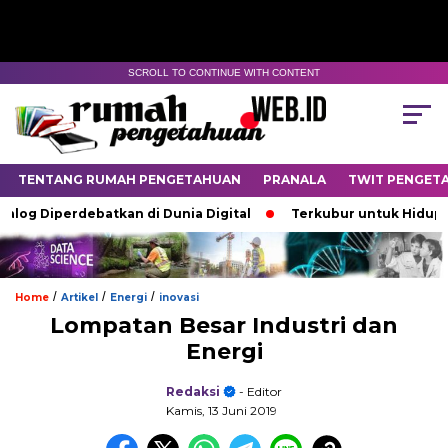
SCROLL TO CONTINUE WITH CONTENT
TENTANG RUMAH PENGETAHUAN
PRANALA
TWIT PENGET
iperdebatkan di Dunia Digital
Terkubur untuk Hidup
Ba
/
/
/
Home
Artikel
Energi
inovasi
Lompatan Besar Industri dan
Energi
Redaksi
- Editor
Kamis, 13 Juni 2019