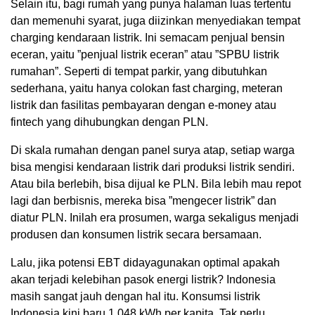
Selain itu, bagi rumah yang punya halaman luas tertentu
dan memenuhi syarat, juga diizinkan menyediakan tempat
charging kendaraan listrik. Ini semacam penjual bensin
eceran, yaitu ”penjual listrik eceran” atau ”SPBU listrik
rumahan”. Seperti di tempat parkir, yang dibutuhkan
sederhana, yaitu hanya colokan fast charging, meteran
listrik dan fasilitas pembayaran dengan e-money atau
fintech yang dihubungkan dengan PLN.
Di skala rumahan dengan panel surya atap, setiap warga
bisa mengisi kendaraan listrik dari produksi listrik sendiri.
Atau bila berlebih, bisa dijual ke PLN. Bila lebih mau repot
lagi dan berbisnis, mereka bisa ”mengecer listrik” dan
diatur PLN. Inilah era prosumen, warga sekaligus menjadi
produsen dan konsumen listrik secara bersamaan.
Lalu, jika potensi EBT didayagunakan optimal apakah
akan terjadi kelebihan pasok energi listrik? Indonesia
masih sangat jauh dengan hal itu. Konsumsi listrik
Indonesia kini baru 1.048 kWh per kapita. Tak perlu