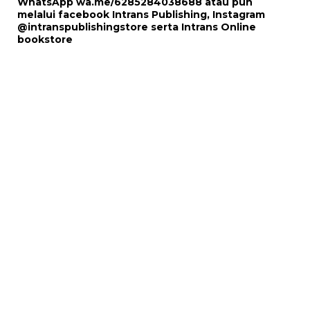
WhatsApp
wa.me/6285284038688
atau pun
melalui
facebook Intrans Publishing
, Instagram
@intranspublishingstore
serta
Intrans Online
bookstore