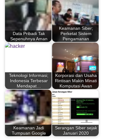
Keamanan Siber;
Data Pribadi Tak
Perketat Sistem
Sepenuhnya Aman
Pengamanan
Teknologi Informasi;
Korporasi dan Usaha
Indonesia Terbesar
Rintisan Makin Minati
Mendapat…
Komputasi Awan
Keamanan Jadi
Serangan Siber sejak
Tumpuan Google
Januari 2020