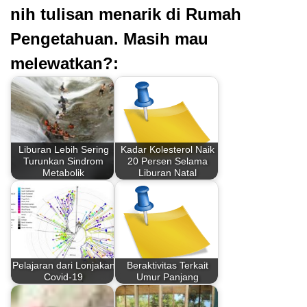
nih tulisan menarik di Rumah
Pengetahuan. Masih mau
melewatkan?:
Liburan Lebih Sering
Kadar Kolesterol Naik
Turunkan Sindrom
20 Persen Selama
Metabolik
Liburan Natal
Pelajaran dari Lonjakan
Beraktivitas Terkait
Covid-19
Umur Panjang