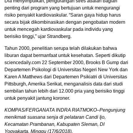
Dia menyimpulkan, pengurangan stres adalah bagian
penting dari program yang bertujuan untuk mengurangi
risiko penyakit kardiovaskular. “Saran gaya hidup harus
secara bijak dikombinasikan dengan pengobatan modern
untuk mencegah kardiovaskular pada individu yang
berisiko tinggi,” ujar Strandberg.
Tahun 2000, penelitian serupa telah dilakukan bahwa
liburan dapat bermanfaat untuk kesehatan. Seperti dikutip
sciencedaily.com 22 September 2000, Brooks B Gump dari
Departemen Psikologi di Universitas Negeri New York dan
Karen A Matthews dari Departemen Psikiatri di Universitas
Pittsburgh, Amerika Serikat, menganalisis data dari studi
sembilan tahun lebih dari 12.000 pria yang berisiko tinggi
untuk penyakit jantung koroner.
KOMPAS/FERGANATA INDRA RIATMOKO–Pengunjung
menikmati suasana senja di pelataran Candi Ijo,
Kecamatan Prambanan, Kabupaten Sleman, DI
Yogyakarta, Minggu (17/6/2018).