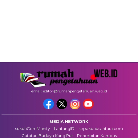
email: editor@rumahpengetahuan.web.id
MEDIA NETWORK
sukuhComMunity
LantangID
sepakunusantara.com
Catatan Budaya Kang Pur
Penerbitan Kampus