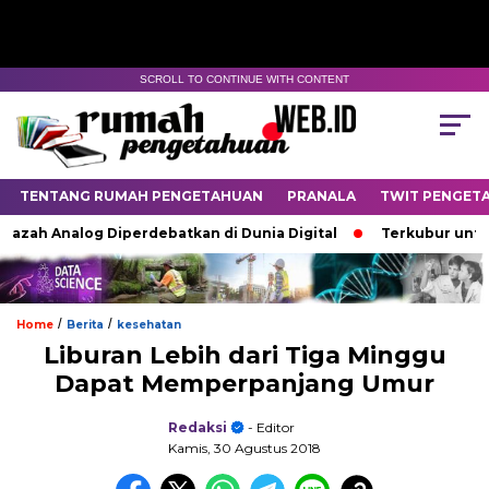
SCROLL TO CONTINUE WITH CONTENT
TENTANG RUMAH PENGETAHUAN
PRANALA
TWIT PENGET
ah Analog Diperdebatkan di Dunia Digital
Terkubur untuk Hi
/
/
Home
Berita
kesehatan
Liburan Lebih dari Tiga Minggu
Dapat Memperpanjang Umur
Redaksi
- Editor
Kamis, 30 Agustus 2018