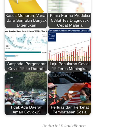
Kasus Menurun, Varian
Kimia Farma Produksi
Baru Semakin Banyak
5 Alat Tes Diagnostik
Ditemukan
Cepat Malaria
Waspadai Pergeseran
Laju Penularan Covid-
Covid-19 ke Daerah
19 Terus Meningkat
Tidak Ada Daerah
Perluas dan Perketat
Aman Covid-19
Pembatasan Sosial
Berita ini 11 kali dibaca