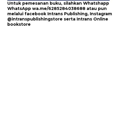
Untuk pemesanan buku, silahkan Whatshapp
WhatsApp
wa.me/6285284038688
atau pun
melalui
facebook Intrans Publishing
, Instagram
@intranspublishingstore
serta
Intrans Online
bookstore