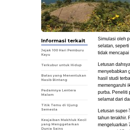
Simulasi oleh p
Informasi terkait
selatan, seperti
Jejak 100 Hari Pemburu
tidak mencapai l
Kayu
Letusan dahsya
Terkubur untuk Hidup
menyebabkan ga
Batas yang Menentukan
hasil studi ter
Nasib Bintang
memengaruhi ikl
Padamnya Lentera
purba. Penelit
Malam
selamat dari da
Titik Temu di Ujung
Semesta
Letusan super-T
tahun terakhir.
Keajaiban Makhluk Kecil
yang Menggetarkan
mengeluarkan 7
Dunia Sains