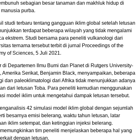
embunuh sebagian besar tanaman dan makhluk hidup di
 manusia purba.
sil studi terbaru tentang gangguan iklim global setelah letusan
unjukkan terdapat beberapa wilayah yang tidak mengalami
 ekstrem. Studi bersama para peneliti vulkanologi dari
itas ternama tersebut terbit di jurnal Proceedings of the
y of Sciences, 5 Juli 2021.
r di Departemen Ilmu Bumi dan Planet di Rutgers University-
 Amerika Serikat, Benjamin Black, menyampaikan, beberapa
gi dan paleoklimatologi dari Afrika tidak menunjukkan adanya
kan dari letusan Toba. Para peneliti kemudian menggunakan
asi model iklim untuk mengetahui dampak letusan tersebut.
menganalisis 42 simulasi model iklim global dengan sejumlah
rti besarnya emisi belerang, waktu tahun letusan, latar
n iklim setempat, dan ketinggian injeksi belerang.
 memungkinkan tim peneliti menjelaskan beberapa hal yang
terkait dengan letusan.