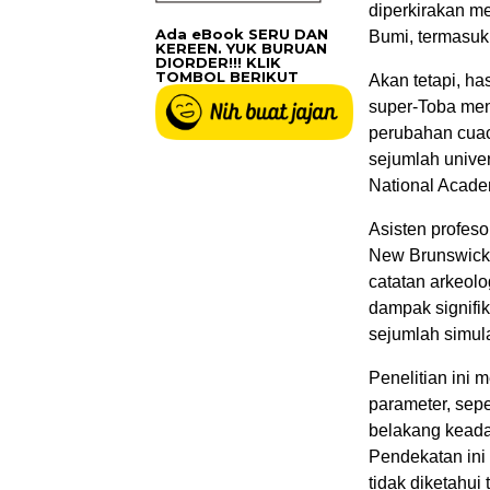
diperkirakan m
Ada eBook SERU DAN
Bumi, termasuk
KEREEN. YUK BURUAN
DIORDER!!! KLIK
TOMBOL BERIKUT
Akan tetapi, ha
super-Toba men
perubahan cuaca
sejumlah univers
National Academ
Asisten profeso
New Brunswick,
catatan arkeolo
dampak signifi
sejumlah simul
Penelitian ini 
parameter, sepe
belakang keadaa
Pendekatan ini
tidak diketahui 