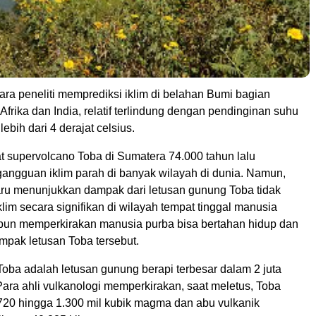
ara peneliti memprediksi iklim di belahan Bumi bagian
 Afrika dan India, relatif terlindung dengan pendinginan suhu
ebih dari 4 derajat celsius.
t supervolcano Toba di Sumatera 74.000 tahun lalu
ngguan iklim parah di banyak wilayah di dunia. Namun,
baru menunjukkan dampak dari letusan gunung Toba tidak
im secara signifikan di wilayah tempat tinggal manusia
i pun memperkirakan manusia purba bisa bertahan hidup dan
mpak letusan Toba tersebut.
oba adalah letusan gunung berapi terbesar dalam 2 juta
 Para ahli vulkanologi memperkirakan, saat meletus, Toba
20 hingga 1.300 mil kubik magma dan abu vulkanik