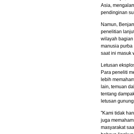
Asia, mengalami
pendinginan suh
Namun, Benjam
penelitian lanj
wilayah bagian
manusia purba 
saat ini masuk 
Letusan eksplos
Para peneliti m
lebih memahami 
lain, temuan da
tentang dampak 
letusan gunung
”Kami tidak han
juga memahami 
masyarakat saat