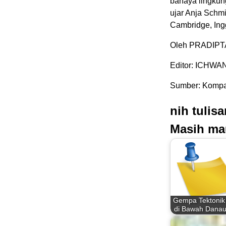
bahaya lingkung
ujar Anja Schmid
Cambridge, Inggr
Oleh PRADIP
Editor: ICHW
Sumber: Kompas
nih tulis
Masih ma
Gempa Tektonik
di Bawah Danau