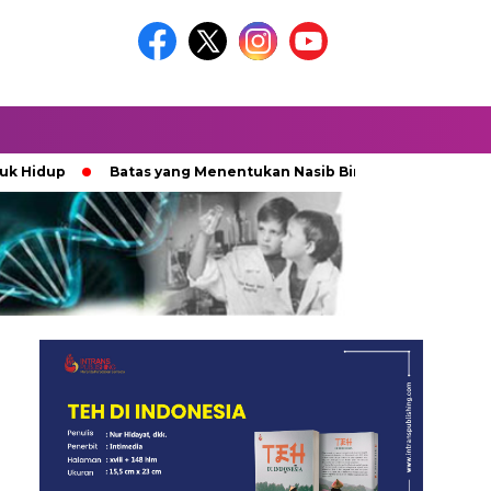
Batas yang Menentukan Nasib Bintang
Ketika Kekaca