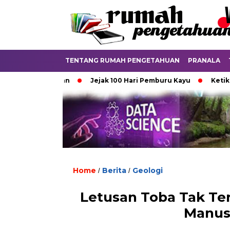
TENTANG RUMAH PENGETAHUAN
PRANALA
nya Aturan
Jejak 100 Hari Pemburu Kayu
Ketika Ijazah 
Home
Berita
Geologi
/
/
Letusan Toba Tak Ter
Manusi