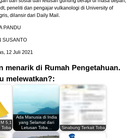
an dan sosial dari letusan gunung berapi di masa depan,”
t, peneliti dan pengajar vulkanologi di University of
is, dilansir dari Daily Mail.
TA PANDU
AN SUSANTO
, 12 Juli 2021
an menarik di Rumah Pengetahuan.
u melewatkan?:
Ada Manusia di India
 M 5,1
yang Selamat dari
 Toba
Letusan Toba…
Sinabung Terkait Toba