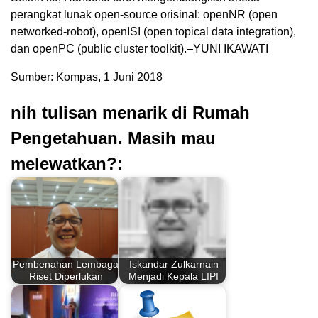
perangkat lunak open-source orisinal: openNR (open
networked-robot), openISI (open topical data integration),
dan openPC (public cluster toolkit).–YUNI IKAWATI
Sumber: Kompas, 1 Juni 2018
nih tulisan menarik di Rumah
Pengetahuan. Masih mau
melewatkan?:
Pembenahan Lembaga
Iskandar Zulkarnain
Riset Diperlukan
Menjadi Kepala LIPI