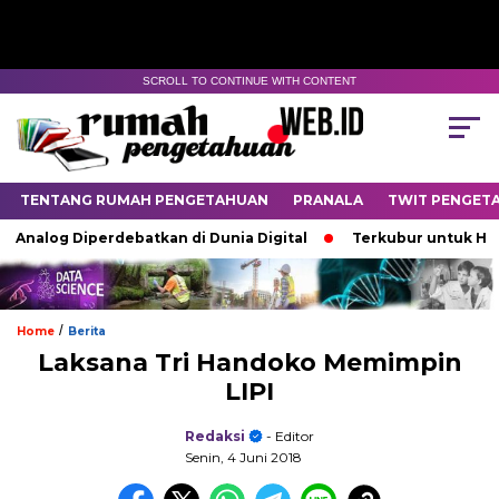
SCROLL TO CONTINUE WITH CONTENT
TENTANG RUMAH PENGETAHUAN
PRANALA
TWIT PENGET
log Diperdebatkan di Dunia Digital
Terkubur untuk Hidup
/
Home
Berita
Laksana Tri Handoko Memimpin
LIPI
Redaksi
- Editor
Senin, 4 Juni 2018