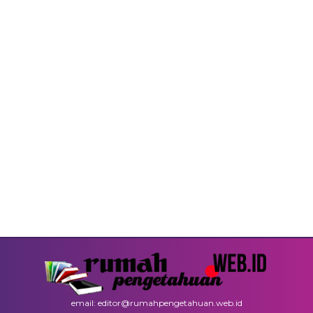
email: editor@rumahpengetahuan.web.id