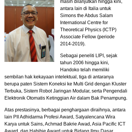
masih dilanjutkan hingga kini,
antara lain di Italia untuk
Simons the Abdus Salam
International Centre for
Theoretical Physics (ICTP)
Associate Fellow (periode
2014-2019).
Sebagai peneliti LIPI, sejak
tahun 2006 hingga kini,
Handoko telah memiliki
sembilan hak kekayaan intelektual, tiga di antaranya
berupa paten Sistem Koneksi ke Multi Grid dengan Kluster
Terbuka, Sistem Robot Jaringan Modular, serta Pengendali
Elektronik Otomatis Ketinggian Air dalam Bak Penampung.
Atas prestasinya, berbagai penghargaan diraihnya, antara
lain PII Adhidarma Profesi Award, Satyalencana Wira
Karya untuk Sains, Achmad Bakrie Awad, Asia Pacific ICT
Award, dan Habibie Award untuk Bidang Ilmu Dasar.