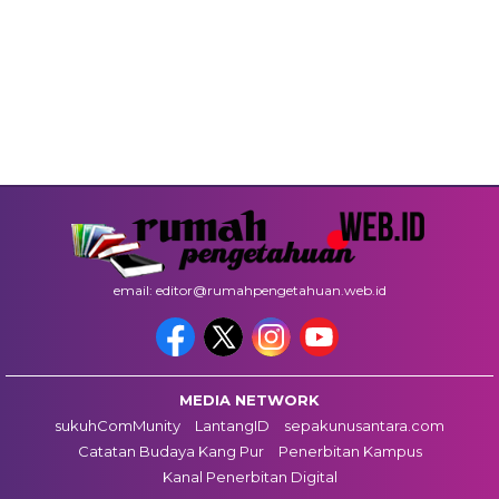
email: editor@rumahpengetahuan.web.id
MEDIA NETWORK
sukuhComMunity
LantangID
sepakunusantara.com
Catatan Budaya Kang Pur
Penerbitan Kampus
Kanal Penerbitan Digital