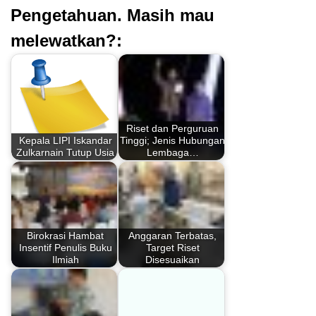
Pengetahuan. Masih mau
melewatkan?:
Riset dan Perguruan
Kepala LIPI Iskandar
Tinggi; Jenis Hubungan
Zulkarnain Tutup Usia
Lembaga…
Birokrasi Hambat
Anggaran Terbatas,
Insentif Penulis Buku
Target Riset
Ilmiah
Disesuaikan