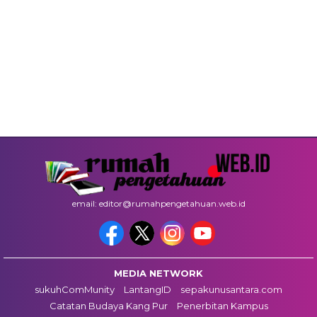
email: editor@rumahpengetahuan.web.id
MEDIA NETWORK
sukuhComMunity
LantangID
sepakunusantara.com
Catatan Budaya Kang Pur
Penerbitan Kampus