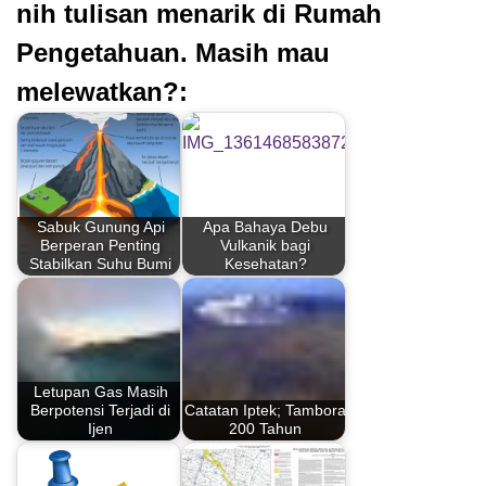
nih tulisan menarik di Rumah
Pengetahuan. Masih mau
melewatkan?:
Sabuk Gunung Api
Apa Bahaya Debu
Berperan Penting
Vulkanik bagi
Stabilkan Suhu Bumi
Kesehatan?
Letupan Gas Masih
Berpotensi Terjadi di
Catatan Iptek; Tambora
Ijen
200 Tahun