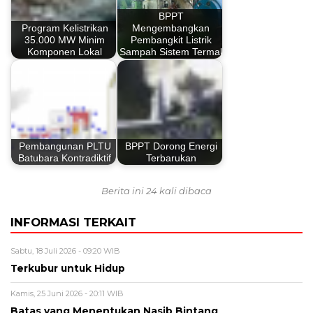
BPPT
Program Kelistrikan
Mengembangkan
35.000 MW Minim
Pembangkit Listrik
Komponen Lokal
Sampah Sistem Termal
Pembangunan PLTU
BPPT Dorong Energi
Batubara Kontradiktif
Terbarukan
Berita ini 24 kali dibaca
INFORMASI TERKAIT
Sabtu, 18 Juli 2026 - 09:20 WIB
Terkubur untuk Hidup
Kamis, 25 Juni 2026 - 20:11 WIB
Batas yang Menentukan Nasib Bintang