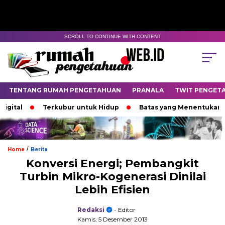
SCROLL TO CONTINUE WITH CONTENT
TENTANG RUMAH PENGETAHUAN
PRANALA
TWIT PENGET
al
Terkubur untuk Hidup
Batas yang Menentukan Nasib
/
Home
Berita
Konversi Energi; Pembangkit
Turbin Mikro-Kogenerasi Dinilai
Lebih Efisien
Redaksi
- Editor
Kamis, 5 Desember 2013