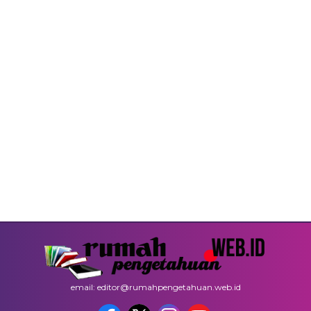
email: editor@rumahpengetahuan.web.id