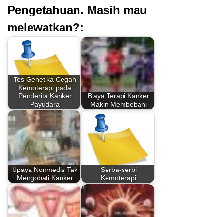
Pengetahuan. Masih mau
melewatkan?:
Tes Genetika Cegah
Kemoterapi pada
Penderita Kanker
Biaya Terapi Kanker
Payudara
Makin Membebani
Upaya Nonmedis Tak
Serba-serbi
Mengobati Kanker
Kemoterapi