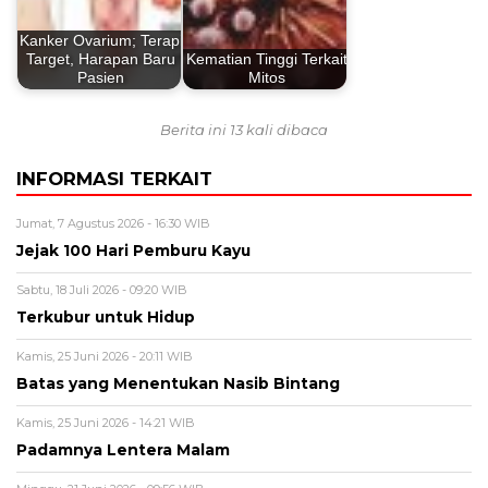
Kanker Ovarium; Terapi
Target, Harapan Baru
Kematian Tinggi Terkait
Pasien
Mitos
Berita ini 13 kali dibaca
INFORMASI TERKAIT
Jumat, 7 Agustus 2026 - 16:30 WIB
Jejak 100 Hari Pemburu Kayu
Sabtu, 18 Juli 2026 - 09:20 WIB
Terkubur untuk Hidup
Kamis, 25 Juni 2026 - 20:11 WIB
Batas yang Menentukan Nasib Bintang
Kamis, 25 Juni 2026 - 14:21 WIB
Padamnya Lentera Malam