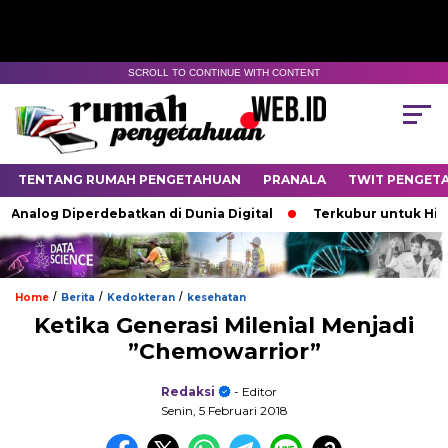
SCROLL TO CONTINUE WITH CONTENT
TENTANG RUMAH PENGETAHUAN
PRANALA
TWIT PENGET
log Diperdebatkan di Dunia Digital
Terkubur untuk Hidup
/
/
/
Home
Berita
Kedokteran
kesehatan
Ketika Generasi Milenial Menjadi
”Chemowarrior”
Redaksi
- Editor
Senin, 5 Februari 2018