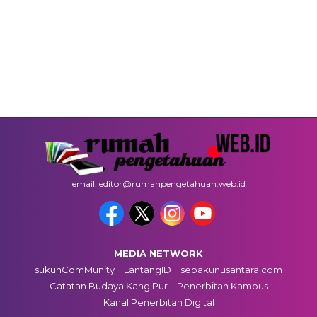
email: editor@rumahpengetahuan.web.id
MEDIA NETWORK
sukuhComMunity
LantangID
sepakunusantara.com
Catatan Budaya Kang Pur
Penerbitan Kampus
Kanal Penerbitan Digital