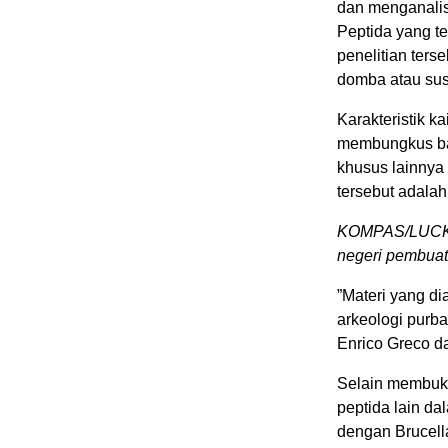
dan menganalis
Peptida yang t
penelitian ters
domba atau su
Karakteristik 
membungkus bah
khusus lainnya
tersebut adalah
KOMPAS/LUCKY 
negeri pembuat 
”Materi yang di
arkeologi purba
Enrico Greco da
Selain membukt
peptida lain d
dengan Brucella