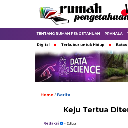
TENTANG RUMAH PENGETAHUAN
PRANALA
di Dunia Digital
Terkubur untuk Hidup
Batas yang Men
Home
Berita
/
Keju Tertua Dit
Redaksi
- Editor