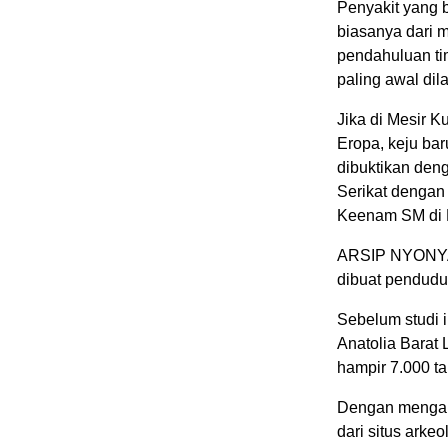
Penyakit yang 
biasanya dari m
pendahuluan ti
paling awal dil
Jika di Mesir 
Eropa, keju bar
dibuktikan deng
Serikat dengan
Keenam SM di E
ARSIP NYONYA 
dibuat pendudu
Sebelum studi in
Anatolia Barat 
hampir 7.000 ta
Dengan mengana
dari situs arke