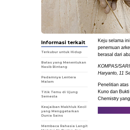
Keju selama in
Informasi terkait
penemuan arkeo
Terkubur untuk Hidup
berasal dari ab
Batas yang Menentukan
KOMPAS/SARIE 
Nasib Bintang
Haryanto, 11 Se
Padamnya Lentera
Malam
Penelitian atas
Kuno dan Bukti 
Titik Temu di Ujung
Semesta
Chemistry yang
Keajaiban Makhluk Kecil
yang Menggetarkan
Dunia Sains
Membaca Rahasia Langit