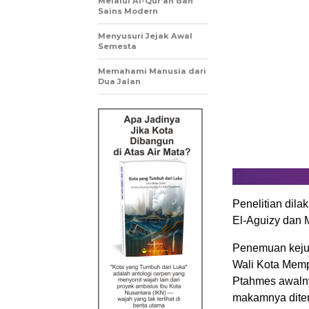
Melalui Al-Qur’an dan
Sains Modern
Menyusuri Jejak Awal
Semesta
Memahami Manusia dari
Dua Jalan
Penelitian dilak
El-Aguizy dan M
Penemuan keju 
Wali Kota Memp
Ptahmes awalnya
makamnya dite