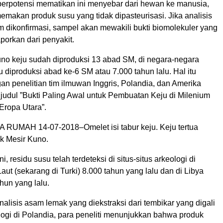
berpotensi mematikan ini menyebar dari hewan ke manusia,
emakan produk susu yang tidak dipasteurisasi. Jika analisis
m dikonfirmasi, sampel akan mewakili bukti biomolekuler yang
aporkan dari penyakit.
Kuno keju sudah diproduksi 13 abad SM, di negara-negara
u diproduksi abad ke-6 SM atau 7.000 tahun lalu. Hal itu
an penelitian tim ilmuwan Inggris, Polandia, dan Amerika
 judul ”Bukti Paling Awal untuk Pembuatan Keju di Milenium
ropa Utara”.
RUMAH 14-07-2018–Omelet isi tabur keju. Keju tertua
k Mesir Kuno.
i, residu susu telah terdeteksi di situs-situs arkeologi di
Laut (sekarang di Turki) 8.000 tahun yang lalu dan di Libya
hun yang lalu.
lisis asam lemak yang diekstraksi dari tembikar yang digali
ologi di Polandia, para peneliti menunjukkan bahwa produk