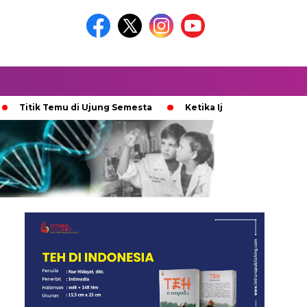
 Temu di Ujung Semesta
Ketika Ijazah Analog Diperdebatkan 