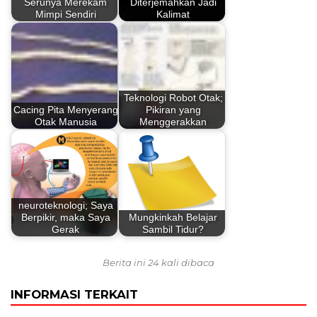
Serunya Merekam
Diterjemahkan Jadi
Mimpi Sendiri
Kalimat
Teknologi Robot Otak;
Cacing Pita Menyerang
Pikiran yang
Otak Manusia
Menggerakkan
neuroteknologi; Saya
Berpikir, maka Saya
Mungkinkah Belajar
Gerak
Sambil Tidur?
Berita ini 24 kali dibaca
INFORMASI TERKAIT