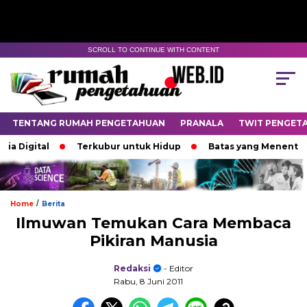
SCROLL TO CONTINUE WITH CONTENT
TENTANG RUMAH PENGETAHUAN
PRANALA
TWIT PENGET
Digital
Terkubur untuk Hidup
Batas yang Menentukan 
/
Home
Berita
Ilmuwan Temukan Cara Membaca
Pikiran Manusia
Redaksi
- Editor
Rabu, 8 Juni 2011