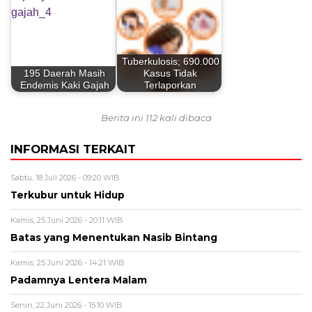
Tuberkulosis; 690.000
195 Daerah Masih
Kasus Tidak
Endemis Kaki Gajah
Terlaporkan
Berita ini 112 kali dibaca
INFORMASI TERKAIT
Sabtu, 18 Juli 2026 - 09:20 WIB
Terkubur untuk Hidup
Kamis, 25 Juni 2026 - 20:11 WIB
Batas yang Menentukan Nasib Bintang
Kamis, 25 Juni 2026 - 14:21 WIB
Padamnya Lentera Malam
Senin, 22 Juni 2026 - 15:10 WIB