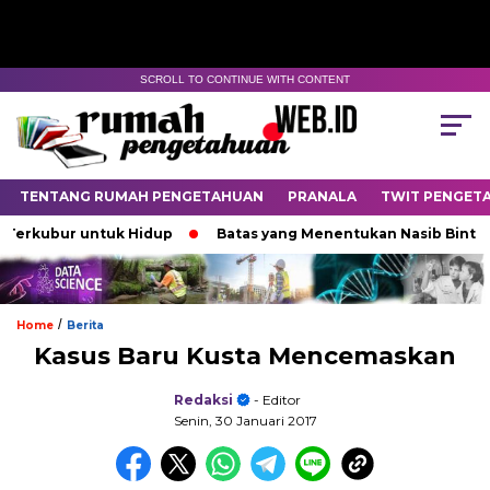
SCROLL TO CONTINUE WITH CONTENT
TENTANG RUMAH PENGETAHUAN
PRANALA
TWIT PENGET
kubur untuk Hidup
Batas yang Menentukan Nasib Bintang
/
Home
Berita
Kasus Baru Kusta Mencemaskan
Redaksi
- Editor
Senin, 30 Januari 2017