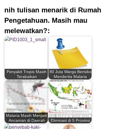
nih tulisan menarik di Rumah
Pengetahuan. Masih mau
melewatkan?:
Penyakit Tropis Masih
80 Juta Warga Berisiko
Terabaikan
Menderita Malaria
Malaria Masih Menjadi
Ancaman di Daerah
Eliminasi di 5 Provinsi