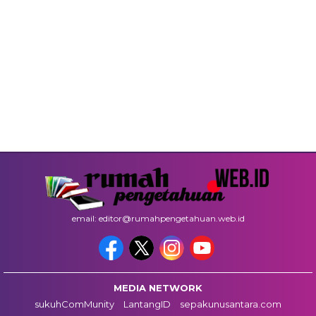
email: editor@rumahpengetahuan.web.id
MEDIA NETWORK
sukuhComMunity
LantangID
sepakunusantara.com