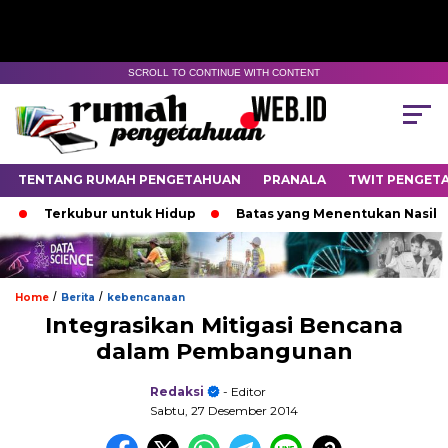
SCROLL TO CONTINUE WITH CONTENT
TENTANG RUMAH PENGETAHUAN
PRANALA
TWIT PENGET
Terkubur untuk Hidup
Batas yang Menentukan Nasib Bint
/
/
Home
Berita
kebencanaan
Integrasikan Mitigasi Bencana
dalam Pembangunan
Redaksi
- Editor
Sabtu, 27 Desember 2014