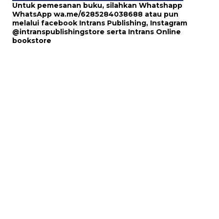
Untuk pemesanan buku, silahkan Whatshapp
WhatsApp
wa.me/6285284038688
atau pun
melalui
facebook Intrans Publishing
, Instagram
@intranspublishingstore
serta
Intrans Online
bookstore