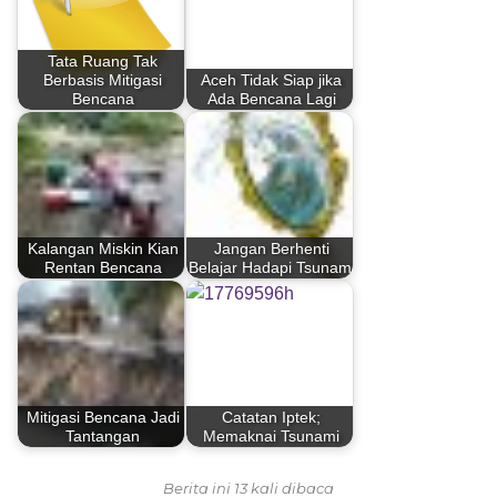
Tata Ruang Tak
Berbasis Mitigasi
Aceh Tidak Siap jika
Bencana
Ada Bencana Lagi
Kalangan Miskin Kian
Jangan Berhenti
Rentan Bencana
Belajar Hadapi Tsunami
Mitigasi Bencana Jadi
Catatan Iptek;
Tantangan
Memaknai Tsunami
Berita ini 13 kali dibaca