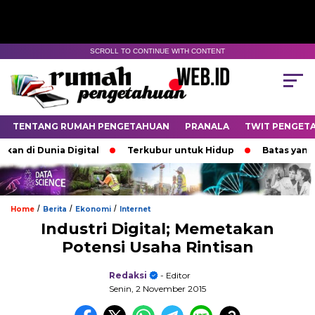
SCROLL TO CONTINUE WITH CONTENT
TENTANG RUMAH PENGETAHUAN
PRANALA
TWIT PENGET
i Dunia Digital
Terkubur untuk Hidup
Batas yang Mene
/
/
/
Home
Berita
Ekonomi
Internet
Industri Digital; Memetakan
Potensi Usaha Rintisan
Redaksi
- Editor
Senin, 2 November 2015