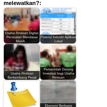
melewatkan?:
Usaha Rintisan Digital;
Persoalan Mendasar
Potensi Industri Aplikasi
Masih…
Lokal
Pemerintah Dorong
Usaha Rintisan
Investasi bagi Usaha
Berkembang Pesat
Rintisan
Ekonomi Berbasis