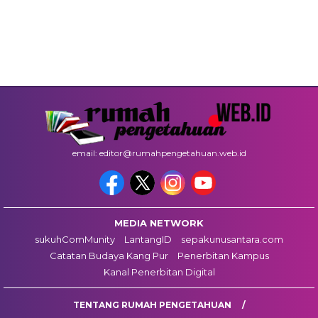
email: editor@rumahpengetahuan.web.id
MEDIA NETWORK
sukuhComMunity
LantangID
sepakunusantara.com
Catatan Budaya Kang Pur
Penerbitan Kampus
Kanal Penerbitan Digital
TENTANG RUMAH PENGETAHUAN