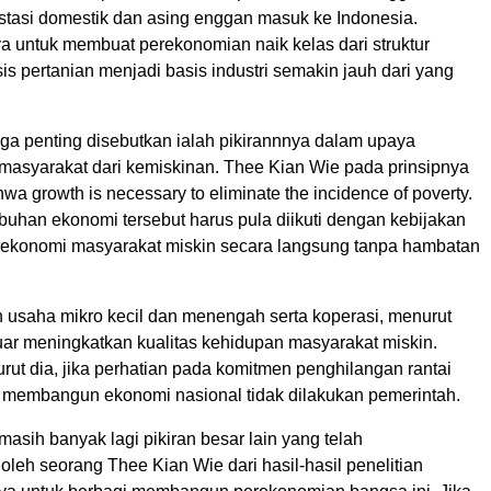
estasi domestik dan asing enggan masuk ke Indonesia.
a untuk membuat perekonomian naik kelas dari struktur
s pertanian menjadi basis industri semakin jauh dari yang
uga penting disebutkan ialah pikirannnya dalam upaya
asyarakat dari kemiskinan. Thee Kian Wie pada prinsipnya
a growth is necessary to eliminate the incidence of poverty.
uhan ekonomi tersebut harus pula diikuti dengan kebijakan
ekonomi masyarakat miskin secara langsung tanpa hambatan
saha mikro kecil dan menengah serta koperasi, menurut
uar meningkatkan kualitas kehidupan masyarakat miskin.
ut dia, jika perhatian pada komitmen penghilangan rantai
m membangun ekonomi nasional tidak dilakukan pemerintah.
asih banyak lagi pikiran besar lain yang telah
 oleh seorang Thee Kian Wie dari hasil-hasil penelitian