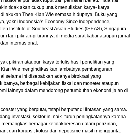
n nasional pun tidak luput dari perhatian beliau. Halaman
yakin tidak akan cukup untuk menuliskan karya- karya
g dilakukan Thee Kian Wie semasa hidupnya. Buku yang
snya, yakni Indonesia’s Economy Since Independence,
oleh Institute of Southeast Asian Studies (ISEAS), Singapura,
um lagi pikiran-pikirannya di media surat kabar ataupun jurnal
 dan internasional.
yak pikiran ataupun karya tertulis hasil penelitian yang
e Kian Wie mengindikasikan lambatnya pembangunan
al selama ini disebabkan adanya birokrasi yang
ibatnya, berbagai kebijakan fiskal dan moneter ataupun
omi lainnya dalam mendorong pertumbuhan ekonomi jalan di
 coaster yang berputar, tetapi berputar di lintasan yang sama.
idang investasi, sektor ini naik- turun peningkatannya karena
 memangkas berbagai ketidakberesan dalam perizinan,
an, dan korupsi, kolusi dan nepotisme masih menggurita.