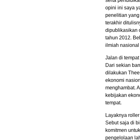
serta pendidika
opini ini saya 
penelitian yan
terakhir dituli
dipublikasikan 
tahun 2012. Bel
ilmiah nasional
Jalan di tempat
Dari sekian ban
dilakukan The
ekonomi nasion
menghambat. Ak
kebijakan ekon
tempat.
Layaknya roller
Sebut saja di b
komitmen untuk
pengelolaan lah