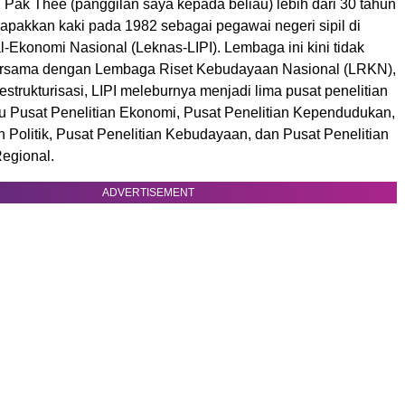
Pak Thee (panggilan saya kepada beliau) lebih dari 30 tahun
apakkan kaki pada 1982 sebagai pegawai negeri sipil di
-Ekonomi Nasional (Leknas-LIPI). Lembaga ini kini tidak
Bersama dengan Lembaga Riset Kebudayaan Nasional (LRKN),
estrukturisasi, LIPI meleburnya menjadi lima pusat penelitian
tu Pusat Penelitian Ekonomi, Pusat Penelitian Kependudukan,
n Politik, Pusat Penelitian Kebudayaan, dan Pusat Penelitian
egional.
ADVERTISEMENT