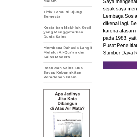
Malam
Saya mengenal 
sejak saya men
Titik Temu di Ujung
Lembaga Sosial
Semesta
dikenal lagi. 
Keajaiban Makhluk Kecil
karena alasan r
yang Menggetarkan
Dunia Sains
pada 1983, yai
Pusat Penelitia
Membaca Rahasia Langit
Melalui Al-Qur’an dan
Sumber Daya R
Sains Modern
Iman dan Sains, Dua
Sayap Kebangkitan
Peradaban Islam