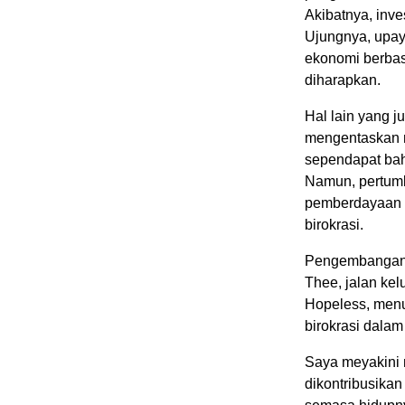
Akibatnya, inv
Ujungnya, upay
ekonomi berbasi
diharapkan.
Hal lain yang j
mengentaskan m
sependapat bahw
Namun, pertumb
pemberdayaan 
birokrasi.
Pengembangan u
Thee, jalan kel
Hopeless, menur
birokrasi dala
Saya meyakini m
dikontribusikan