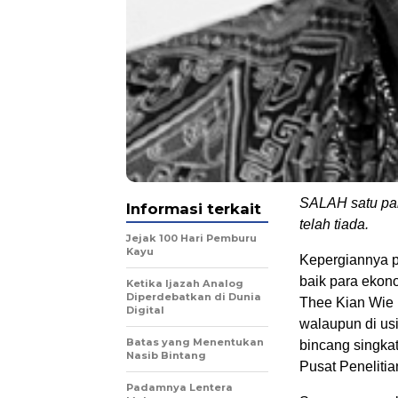
SALAH satu pak
Informasi terkait
telah tiada.
Jejak 100 Hari Pemburu
Kayu
Kepergiannya p
baik para ekon
Ketika Ijazah Analog
Diperdebatkan di Dunia
Thee Kian Wie 
Digital
walaupun di us
Batas yang Menentukan
bincang singka
Nasib Bintang
Pusat Penelitia
Padamnya Lentera