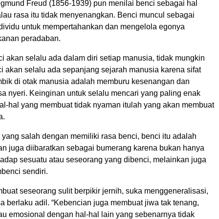
Sigmund Freud (1856-1939) pun menilai benci sebagai hal
lau rasa itu tidak menyenangkan. Benci muncul sebagai
ndividu untuk mempertahankan dan mengelola egonya
kanan peradaban.
ci akan selalu ada dalam diri setiap manusia, tidak mungkin
ci akan selalu ada sepanjang sejarah manusia karena sifat
imbik di otak manusia adalah memburu kesenangan dan
a nyeri. Keinginan untuk selalu mencari yang paling enak
al-hal yang membuat tidak nyaman itulah yang akan membuat
a.
 yang salah dengan memiliki rasa benci, benci itu adalah
an juga diibaratkan sebagai bumerang karena bukan hanya
adap sesuatu atau seseorang yang dibenci, melainkan juga
benci sendiri.
at seseorang sulit berpikir jernih, suka menggeneralisasi,
sa berlaku adil. “Kebencian juga membuat jiwa tak tenang,
tau emosional dengan hal-hal lain yang sebenarnya tidak