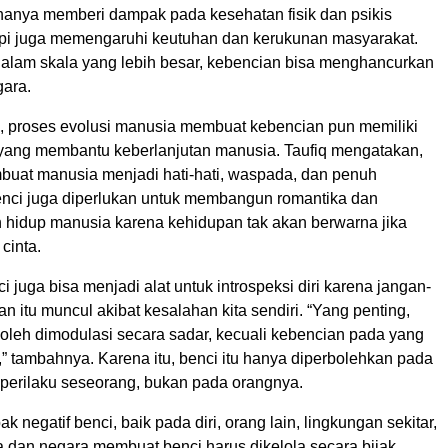
hanya memberi dampak pada kesehatan fisik dan psikis
api juga memengaruhi keutuhan dan kerukunan masyarakat.
 dalam skala yang lebih besar, kebencian bisa menghancurkan
ara.
, proses evolusi manusia membuat kebencian pun memiliki
f yang membantu keberlanjutan manusia. Taufiq mengatakan,
buat manusia menjadi hati-hati, waspada, dan penuh
enci juga diperlukan untuk membangun romantika dan
hidup manusia karena kehidupan tak akan berwarna jika
cinta.
nci juga bisa menjadi alat untuk introspeksi diri karena jangan-
n itu muncul akibat kesalahan kita sendiri. “Yang penting,
 boleh dimodulasi secara sadar, kecuali kebencian pada yang
” tambahnya. Karena itu, benci itu hanya diperbolehkan pada
 perilaku seseorang, bukan pada orangnya.
 negatif benci, baik pada diri, orang lain, lingkungan sekitar,
dan negara membuat benci harus dikelola secara bijak.