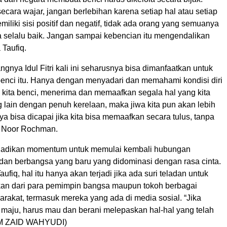
cara wajar, jangan berlebihan karena setiap hal atau setiap
miliki sisi positif dan negatif, tidak ada orang yang semuanya
a selalu baik. Jangan sampai kebencian itu mengendalikan
 Taufiq.
angnya Idul Fitri kali ini seharusnya bisa dimanfaatkan untuk
benci itu. Hanya dengan menyadari dan memahami kondisi diri
 kita benci, menerima dan memaafkan segala hal yang kita
g lain dengan penuh kerelaan, maka jiwa kita pun akan lebih
nya bisa dicapai jika kita bisa memaafkan secara tulus, tanpa
h Noor Rochman.
a dijadikan momentum untuk memulai kembali hubungan
dan berbangsa yang baru yang didominasi dengan rasa cinta.
ufiq, hal itu hanya akan terjadi jika ada suri teladan untuk
an dari para pemimpin bangsa maupun tokoh berbagai
rakat, termasuk mereka yang ada di media sosial. “Jika
 maju, harus mau dan berani melepaskan hal-hal yang telah
.(M ZAID WAHYUDI)