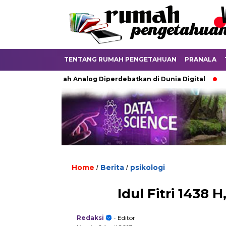
TENTANG RUMAH PENGETAHUAN
PRANALA
Ketika Ijazah Analog Diperdebatkan di Dunia Digital
Terkubu
Home
Berita
psikologi
/
/
Idul Fitri 1438
Redaksi
- Editor