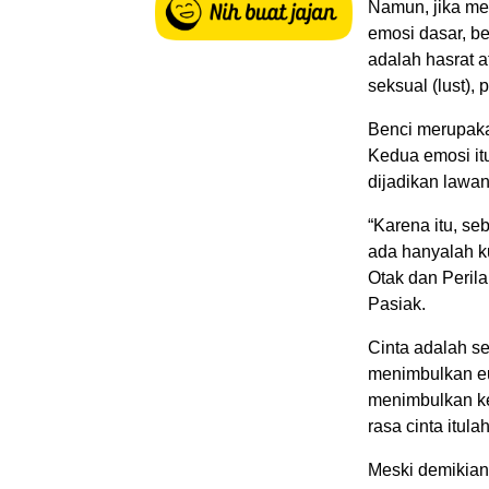
Namun, jika me
emosi dasar, be
adalah hasrat at
seksual (lust), 
Benci merupaka
Kedua emosi it
dijadikan lawan
“Karena itu, se
ada hanyalah ku
Otak dan Perila
Pasiak.
Cinta adalah se
menimbulkan euf
menimbulkan keb
rasa cinta itul
Meski demikian,