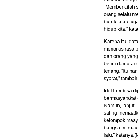
“Membencilah se
orang selalu me
buruk, atau jug
hidup kita,” kata
Karena itu, dat
mengikis rasa 
dan orang yang
benci dari oran
tenang. “Itu ha
syarat,” tamba
Idul Fitri bis
bermasyarakat 
Namun, lanjut Ta
saling memaafk
kelompok masya
bangsa ini mau
lalu,” katanya