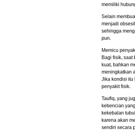
memiliki hubun
Selain membuat
menjadi obsesi
sehingga mengh
pun.
Memicu penyak
Bagi fisik, saa
kuat, bahkan m
meningkatkan a
Jika kondisi i
penyakit fisik.
Taufiq, yang j
kebencian yang
kekebalan tubuh
karena akan me
sendiri secara p