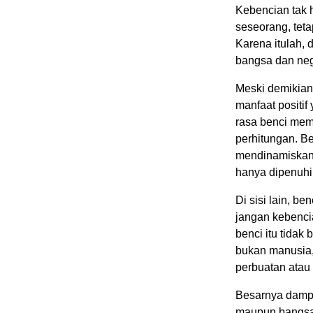
Kebencian tak 
seseorang, tet
Karena itulah,
bangsa dan neg
Meski demikian
manfaat positi
rasa benci mem
perhitungan. B
mendinamiskan 
hanya dipenuhi 
Di sisi lain, be
jangan kebencia
benci itu tidak
bukan manusia,
perbuatan atau
Besarnya dampak
maupun bangsa 