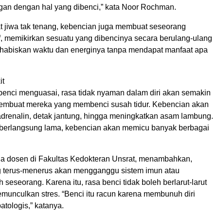
gan dengan hal yang dibenci,” kata Noor Rochman.
 jiwa tak tenang, kebencian juga membuat seseorang
f, memikirkan sesuatu yang dibencinya secara berulang-ulang
abiskan waktu dan energinya tanpa mendapat manfaat apa
it
t benci menguasai, rasa tidak nyaman dalam diri akan semakin
embuat mereka yang membenci susah tidur. Kebencian akan
drenalin, detak jantung, hingga meningkatkan asam lambung.
tu berlangsung lama, kebencian akan memicu banyak berbagai
uga dosen di Fakultas Kedokteran Unsrat, menambahkan,
 terus-menerus akan mengganggu sistem imun atau
 seseorang. Karena itu, rasa benci tidak boleh berlarut-larut
munculkan stres. “Benci itu racun karena membunuh diri
atologis,” katanya.