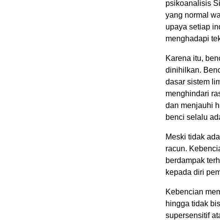
psikoanalisis 
yang normal wa
upaya setiap i
menghadapi te
Karena itu, ben
dinihilkan. Ben
dasar sistem l
menghindari ras
dan menjauhi h
benci selalu ad
Meski tidak ada
racun. Kebenci
berdampak terh
kepada diri pem
Kebencian membu
hingga tidak bi
supersensitif a