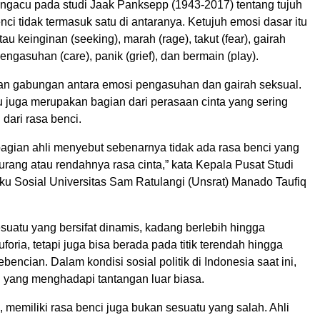
ngacu pada studi Jaak Panksepp (1943-2017) tentang tujuh
nci tidak termasuk satu di antaranya. Ketujuh emosi dasar itu
au keinginan (seeking), marah (rage), takut (fear), gairah
pengasuhan (care), panik (grief), dan bermain (play).
n gabungan antara emosi pengasuhan dan gairah seksual.
u juga merupakan bagian dari perasaan cinta yang sering
 dari rasa benci.
bagian ahli menyebut sebenarnya tidak ada rasa benci yang
rang atau rendahnya rasa cinta,” kata Kepala Pusat Studi
ku Sosial Universitas Sam Ratulangi (Unsrat) Manado Taufiq
suatu yang bersifat dinamis, kadang berlebih hingga
oria, tetapi juga bisa berada pada titik terendah hingga
encian. Dalam kondisi sosial politik di Indonesia saat ini,
ah yang menghadapi tantangan luar biasa.
 memiliki rasa benci juga bukan sesuatu yang salah. Ahli