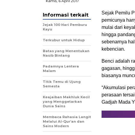
Kamis, 6 April 2017
Sejak Pemilu P
Informasi terkait
pemicunya hany
Jejak 100 Hari Pemburu
mulai dari key
Kayu
hingga pandang
Terkubur untuk Hidup
sebenarnya hal 
kebencian.
Batas yang Menentukan
Nasib Bintang
Benci adalah ra
Padamnya Lentera
gagasan, hingga
Malam
biasanya muncul
Titik Temu di Ujung
Semesta
“Akumulasi pera
perasaan tersai
Keajaiban Makhluk Kecil
yang Menggetarkan
Gadjah Mada Yo
Dunia Sains
Membaca Rahasia Langit
Melalui Al-Qur’an dan
Sains Modern