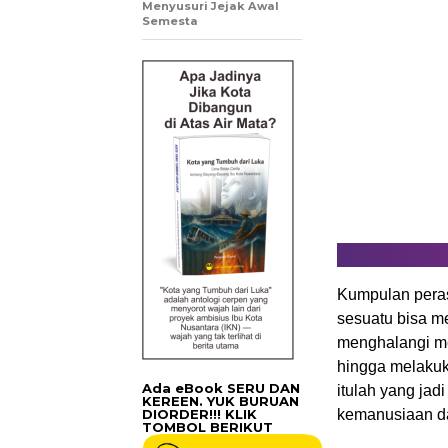
Menyusuri Jejak Awal
Semesta
Kumpulan pera
sesuatu bisa m
menghalangi m
hingga melakuk
Ada eBook SERU DAN
itulah yang ja
KEREEN. YUK BURUAN
DIORDER!!! KLIK
kemanusiaan d
TOMBOL BERIKUT