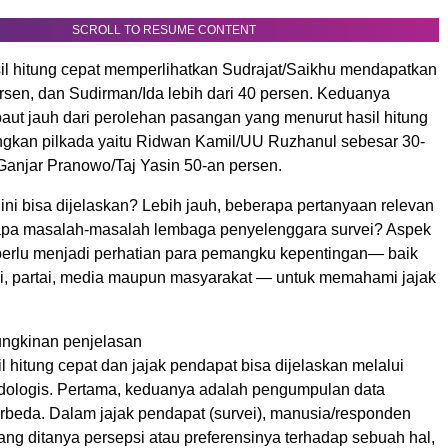
SCROLL TO RESUME CONTENT
il hitung cepat memperlihatkan Sudrajat/Saikhu mendapatkan
ersen, dan Sudirman/Ida lebih dari 40 persen. Keduanya
rpaut jauh dari perolehan pasangan yang menurut hasil hitung
kan pilkada yaitu Ridwan Kamil/UU Ruzhanul sebesar 30-
Ganjar Pranowo/Taj Yasin 50-an persen.
ni bisa dijelaskan? Lebih jauh, beberapa pertanyaan relevan
 apa masalah-masalah lembaga penyelenggara survei? Aspek
perlu menjadi perhatian para pemangku kepentingan— baik
isi, partai, media maupun masyarakat — untuk memahami jajak
ngkinan penjelasan
 hitung cepat dan jajak pendapat bisa dijelaskan melalui
odologis. Pertama, keduanya adalah pengumpulan data
rbeda. Dalam jajak pendapat (survei), manusia/responden
ng ditanya persepsi atau preferensinya terhadap sebuah hal,