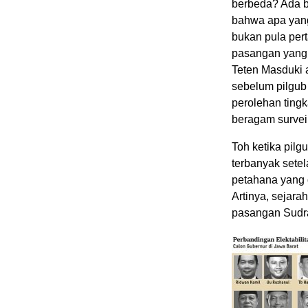
berbeda? Ada b
bahwa apa yang 
bukan pula pert
pasangan yang 
Teten Masduki 
sebelum pilgub
perolehan tingk
beragam survei
Toh ketika pil
terbanyak set
petahana yang d
Artinya, sejar
pasangan Sudra