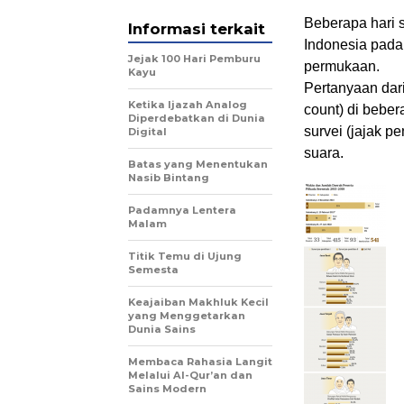
Beberapa hari s
Informasi terkait
Indonesia pada 
Jejak 100 Hari Pemburu
permukaan.
Kayu
Pertanyaan dari
Ketika Ijazah Analog
count) di bebe
Diperdebatkan di Dunia
survei (jajak 
Digital
suara.
Batas yang Menentukan
Nasib Bintang
Padamnya Lentera
Malam
Titik Temu di Ujung
Semesta
Keajaiban Makhluk Kecil
yang Menggetarkan
Dunia Sains
Membaca Rahasia Langit
Melalui Al-Qur’an dan
Sains Modern