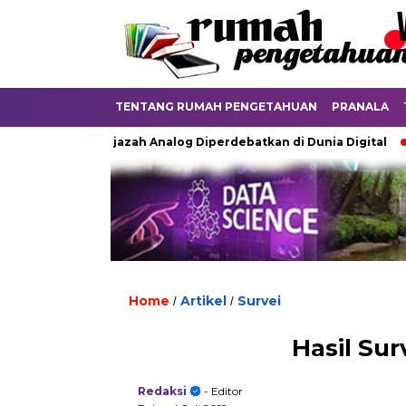
TENTANG RUMAH PENGETAHUAN
PRANALA
Ketika Ijazah Analog Diperdebatkan di Dunia Digital
Terk
Home
Artikel
Survei
/
/
Hasil Sur
Redaksi
- Editor