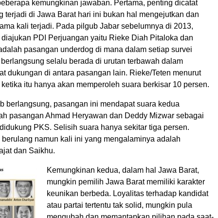
eberapa kemungkinan jawaban. Pertama, penting dicatat
terjadi di Jawa Barat hari ini bukan hal mengejutkan dan
ama kali terjadi. Pada pilgub Jabar sebelumnya di 2013,
diajukan PDI Perjuangan yaitu Rieke Diah Pitaloka dan
adalah pasangan underdog di mana dalam setiap survei
 berlangsung selalu berada di urutan terbawah dalam
at dukungan di antara pasangan lain. Rieke/Teten menurut
 ketika itu hanya akan memperoleh suara berkisar 10 persen.
gub berlangsung, pasangan ini mendapat suara kedua
elah pasangan Ahmad Heryawan dan Deddy Mizwar sebagai
idukung PKS. Selisih suara hanya sekitar tiga persen.
ah berulang namun kali ini yang mengalaminya adalah
jat dan Saikhu.
Kemungkinan kedua, dalam hal Jawa Barat,
mungkin pemilih Jawa Barat memiliki karakter
keunikan berbeda. Loyalitas terhadap kandidat
atau partai tertentu tak solid, mungkin pula
mengubah dan memantapkan pilihan pada saat-