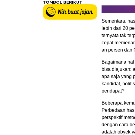
TOMBOL BERIKUT
Sementara, has
lebih dari 20 p
ternyata tak te
cepat memenang
an persen dan 
Bagaimana hal i
bisa diajukan:
apa saja yang 
kandidat, polit
pendapat?
Beberapa kemu
Perbedaan hasil
perspektif met
dengan cara be
adalah obyek ya