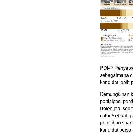
PDI-P. Penyebab
sebagaimana d
kandidat lebih p
Kemungkinan ke
partisipasi pemi
Boleh jadi seo
calon/sebuah par
pemilihan suara
kandidat bersan