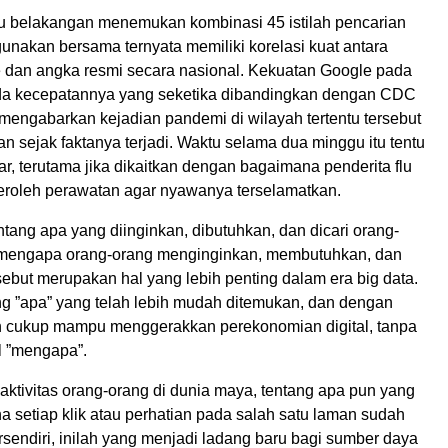
itu belakangan menemukan kombinasi 45 istilah pencarian
gunakan bersama ternyata memiliki korelasi kuat antara
e dan angka resmi secara nasional. Kekuatan Google pada
ada kecepatannya yang seketika dibandingkan dengan CDC
mengabarkan kejadian pandemi di wilayah tertentu tersebut
an sejak faktanya terjadi. Waktu selama dua minggu itu tentu
sar, terutama jika dikaitkan dengan bagaimana penderita flu
eroleh perawatan agar nyawanya terselamatkan.
ntang apa yang diinginkan, dibutuhkan, dan dicari orang-
h mengapa orang-orang menginginkan, membutuhkan, dan
sebut merupakan hal yang lebih penting dalam era big data.
g ”apa” yang telah lebih mudah ditemukan, dan dengan
 cukup mampu menggerakkan perekonomian digital, tanpa
l ”mengapa”.
aktivitas orang-orang di dunia maya, tentang apa pun yang
a setiap klik atau perhatian pada salah satu laman sudah
rsendiri, inilah yang menjadi ladang baru bagi sumber daya