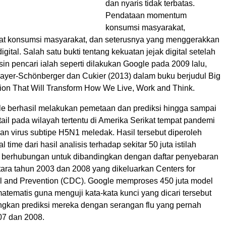
dan nyaris tidak terbatas.
Pendataan momentum
konsumsi masyarakat,
at konsumsi masyarakat, dan seterusnya yang menggerakkan
gital. Salah satu bukti tentang kekuatan jejak digital setelah
esin pencari ialah seperti dilakukan Google pada 2009 lalu,
 Mayer-Schönberger dan Cukier (2013) dalam buku berjudul Big
tion That Will Transform How We Live, Work and Think.
gle berhasil melakukan pemetaan dan prediksi hingga sampai
tail pada wilayah tertentu di Amerika Serikat tempat pandemi
an virus subtipe H5N1 meledak. Hasil tersebut diperoleh
al time dari hasil analisis terhadap sekitar 50 juta istilah
 berhubungan untuk dibandingkan dengan daftar penyebaran
tara tahun 2003 dan 2008 yang dikeluarkan Centers for
l and Prevention (CDC). Google memproses 450 juta model
tematis guna menguji kata-kata kunci yang dicari tersebut
kan prediksi mereka dengan serangan flu yang pernah
07 dan 2008.