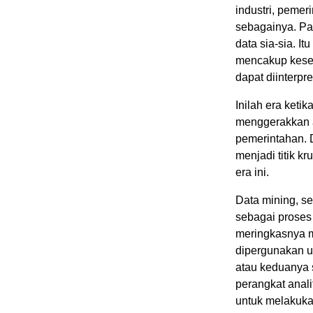
industri, pemeri
sebagainya. Pad
data sia-sia. I
mencakup keselu
dapat diinterpr
Inilah era keti
menggerakkan 
pemerintahan. 
menjadi titik k
era ini.
Data mining, se
sebagai proses 
meringkasnya m
dipergunakan u
atau keduanya 
perangkat anal
untuk melakuka