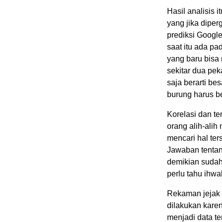
Hasil analisis 
yang jika diper
prediksi Googl
saat itu ada p
yang baru bisa 
sekitar dua pek
saja berarti be
burung harus b
Korelasi dan te
orang alih-ali
mencari hal ter
Jawaban tentan
demikian sudah
perlu tahu ihwa
Rekaman jejak 
dilakukan karen
menjadi data te