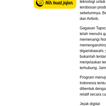
teknologi untu
terobosan prod
sebelumnya. Be
dan Airbnb.
Gagasan Tapsco
telah menulis 
memenangi Nobe
memengaruhinya
digarisbawahi,
bukanlah tentan
menjelaskan ten
terhubung. Jar
Program menuju
Indonesia tentu
dibentuk denga
relatif secara
Jejak digital