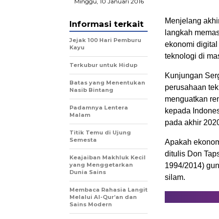
Minggu, 10 Januari 2016
Menjelang akhi
Informasi terkait
langkah memasu
Jejak 100 Hari Pemburu
ekonomi digita
Kayu
teknologi di ma
Terkubur untuk Hidup
Kunjungan Serg
Batas yang Menentukan
perusahaan tek
Nasib Bintang
menguatkan renc
Padamnya Lentera
kepada Indones
Malam
pada akhir 202
Titik Temu di Ujung
Semesta
Apakah ekonomi
ditulis Don Tap
Keajaiban Makhluk Kecil
yang Menggetarkan
1994/2014) gun
Dunia Sains
silam.
Membaca Rahasia Langit
Melalui Al-Qur’an dan
Sains Modern