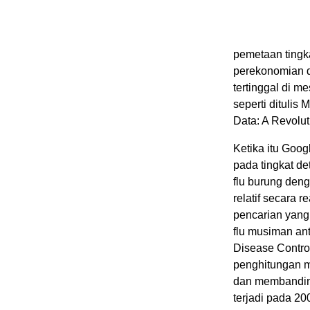
pemetaan tingk
perekonomian di
tertinggal di m
seperti ditulis
Data: A Revolu
Ketika itu Goo
pada tingkat de
flu burung deng
relatif secara re
pencarian yang
flu musiman an
Disease Contro
penghitungan ma
dan membanding
terjadi pada 20