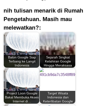
nih tulisan menarik di Rumah
Pengetahuan. Masih mau
melewatkan?:
Balon Google Siap
Sejarah Singkat
Terbang ke Langit
Kelahiran Google
Indonesia
Hingga Meraksasa
Project Loon Google
Target Wisata
Bakal Membuka Akses
Indonesia dan
Internet di…
Keterlibatan Google