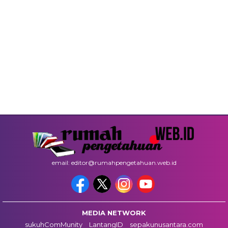
email: editor@rumahpengetahuan.web.id
MEDIA NETWORK
sukuhComMunity
LantangID
sepakunusantara.com