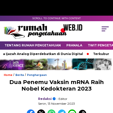
SCROLL TO CONTINUE WITH CONTENT
TENTANG RUMAH PENGETAHUAN
PRANALA
TWIT PENGET
Ijazah Analog Diperdebatkan di Dunia Digital
Terkubur untuk
/
/
Home
Berita
Penghargaan
Dua Penemu Vaksin mRNA Raih
Nobel Kedokteran 2023
Redaksi
- Editor
Senin, 13 November 2023