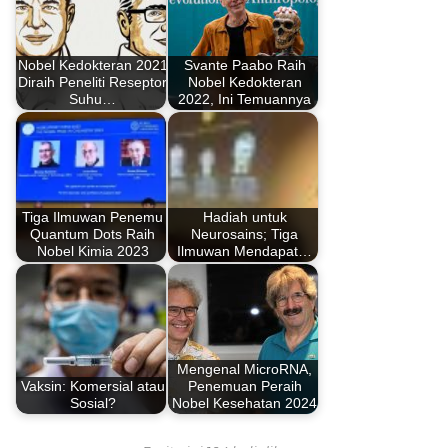
Nobel Kedokteran 2021
Svante Paabo Raih
Diraih Peneliti Reseptor
Nobel Kedokteran
Suhu…
2022, Ini Temuannya
Tiga Ilmuwan Penemu
Hadiah untuk
Quantum Dots Raih
Neurosains; Tiga
Nobel Kimia 2023
Ilmuwan Mendapat…
Mengenal MicroRNA,
Vaksin: Komersial atau
Penemuan Peraih
Sosial?
Nobel Kesehatan 2024