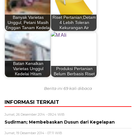
Banyak Varietas
Riset Pertanian;Detam
Unggul, Petani Masih
4 Lebih Toleran
Enggan Tanam Kedelai
Kekurangan Air
Batan Kenalkan
Varietas Unggul
Produksi Pertanian
Kedelai Hitam
Belum Berbasis Riset
Berita ini 69 kali dibaca
INFORMASI TERKAIT
Jumat, 26 Desember 2014 - 09:24 WIB
Sudirman; Membebaskan Dusun dari Kegelapan
Jumat, 19 Desember 2014 - 07:11 WIB