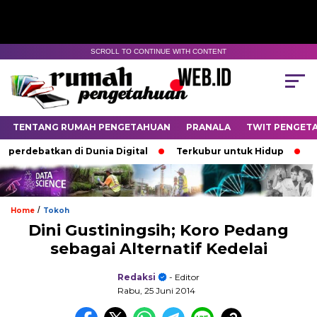
SCROLL TO CONTINUE WITH CONTENT
TENTANG RUMAH PENGETAHUAN
PRANALA
TWIT PENGET
ebatkan di Dunia Digital
Terkubur untuk Hidup
Batas 
/
Home
Tokoh
Dini Gustiningsih; Koro Pedang
sebagai Alternatif Kedelai
Redaksi
- Editor
Rabu, 25 Juni 2014