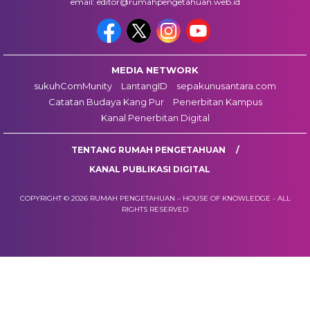
email: editor@rumahpengetahuan.web.id
MEDIA NETWORK
sukuhComMunity
LantangID
sepakunusantara.com
Catatan Budaya Kang Pur
Penerbitan Kampus
Kanal Penerbitan Digital
TENTANG RUMAH PENGETAHUAN
KANAL PUBLIKASI DIGITAL
COPYRIGHT © 2026 RUMAH PENGETAHUAN – HOUSE OF KNOWLEDGE - ALL
RIGHTS RESERVED