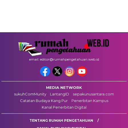
email: editor@rumahpengetahuan.web.id
MEDIA NETWORK
sukuhComMunity
LantangID
sepakunusantara.com
Catatan Budaya Kang Pur
Penerbitan Kampus
Kanal Penerbitan Digital
TENTANG RUMAH PENGETAHUAN