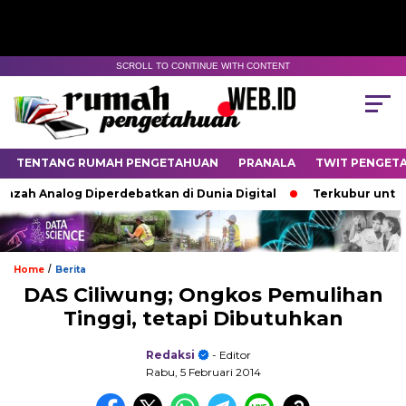
SCROLL TO CONTINUE WITH CONTENT
TENTANG RUMAH PENGETAHUAN
PRANALA
TWIT PENGET
zah Analog Diperdebatkan di Dunia Digital
Terkubur untuk H
/
Home
Berita
DAS Ciliwung; Ongkos Pemulihan
Tinggi, tetapi Dibutuhkan
Redaksi
- Editor
Rabu, 5 Februari 2014