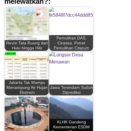
melewatkan?:
Pemulihan DAS;
Revisi Tata Ruang dari
Cirasea, Potret
Hulu hingga Hilir
Pemulihan Citarum
Jakarta Tak Mampu
Menampung Air Hujan
Jawa Terendam Sudah
Ekstrem
Diprediksi
KLHK Gandeng
Kementerian ESDM