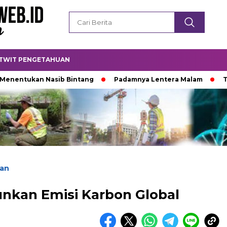
TWIT PENGETAHUAN
kan Nasib Bintang
Padamnya Lentera Malam
Titik Tem
an
unkan Emisi Karbon Global