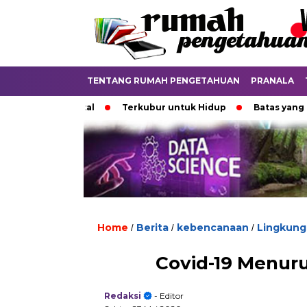
TENTANG RUMAH PENGETAHUAN
PRANALA
unia Digital
Terkubur untuk Hidup
Batas yang Menentu
Home
Berita
kebencanaan
Lingkung
/
/
/
Covid-19 Menur
Redaksi
- Editor