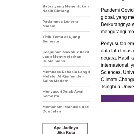
Batas yang Menentukan
Pandemi Covid-
Nasib Bintang
global, yang m
Padamnya Lentera
Berkurangnya em
Malam
mengurangi mob
Titik Temu di Ujung
Semesta
Penyusutan emis
data lalu linta
Keajaiban Makhluk Kecil
yang Menggetarkan
negara. Hasil ka
Dunia Sains
internasional, 
Membaca Rahasia Langit
Sciences, Univer
Melalui Al-Qur’an dan
Climate Change
Sains Modern
Tsinghua Univer
Menyusuri Jejak Awal
Semesta
Memahami Manusia dari
Dua Jalan