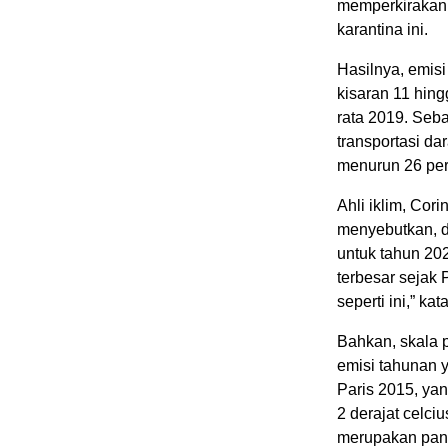
memperkirakan 
karantina ini.
Hasilnya, emisi
kisaran 11 hing
rata 2019. Seb
transportasi da
menurun 26 per
Ahli iklim, Co
menyebutkan, d
untuk tahun 20
terbesar sejak
seperti ini,” ka
Bahkan, skala 
emisi tahunan y
Paris 2015, ya
2 derajat celciu
merupakan pand