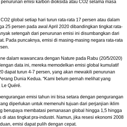
penurunan emisi karbon dioksida atau CO2 selama masa
 CO2 global setiap hari turun rata-rata 17 persen atau dalam
ga 25 persen pada awal April 2020 dibandingkan tingkat rata-
anyak setengah dari penurunan emisi ini disumbangkan dari
rat. Pada puncaknya, emisi di masing-masing negara rata-rata
sen.
rinne dalam wawancara dengan Nature pada Rabu (20/5/2020)
engan data ini, mereka memodelkan emisi global kumulatif
20 dapat turun 4-7 persen, yang akan mewakili penurunan
 Perang Dunia Kedua. “Kami belum pernah melihat yang
ta Le Quéré.
pengurangan emisi tahun ini bisa setara dengan pengurangan
ang diperlukan untuk memenuhi tujuan dari perjanjian iklim
ng berupaya membatasi pemanasan global hingga 1,5 hingga
s di atas tingkat pra-industri. Namun, jika resesi ekonomi 2008
uan, emisi dapat pulih dengan cepat.