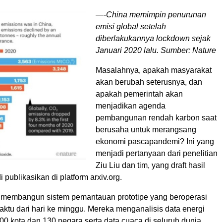
—-China memimpin penurunan
emisi global setelah
diberlakukannya lockdown sejak
Januari 2020 lalu. Sumber: Nature
Masalahnya, apakah masyarakat
akan berubah seterusnya, dan
apakah pemerintah akan
menjadikan agenda
pembangunan rendah karbon saat
berusaha untuk merangsang
ekonomi pascapandemi? Ini yang
menjadi pertanyaan dari penelitian
Ziu Liu dan tim, yang draft hasil
 publikasikan di platform arxiv.org.
i membangun sistem pemantauan prototipe yang beroperasi
ktu dari hari ke minggu. Mereka menganalisis data energi
 400 kota dan 130 negara serta data cuaca di seluruh dunia