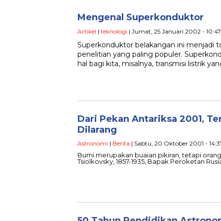
Mengenal Superkonduktor
Artikel
|
teknologi
| Jumat, 25 Januari 2002 - 10:4
Superkonduktor belakangan ini menjadi t
penelitian yang paling populer. Superkon
hal bagi kita, misalnya, transmisi listrik ya
Dari Pekan Antariksa 2001, T
Dilarang
Astronomi
|
Berita
| Sabtu, 20 Oktober 2001 - 14:
Bumi merupakan buaian pikiran, tetapi orang
Tsiolkovsky, 1857-1935, Bapak Peroketan Rusi
50 Tahun Pendidikan Astrono