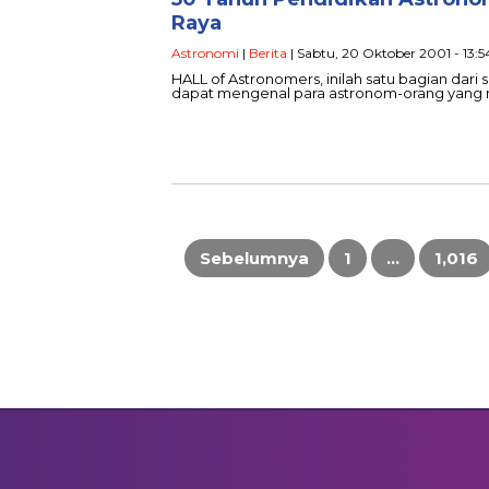
Raya
Astronomi
|
Berita
| Sabtu, 20 Oktober 2001 - 13:
HALL of Astronomers, inilah satu bagian dari 
dapat mengenal para astronom-orang yang
Paginasi
pos
Sebelumnya
1
…
1,016