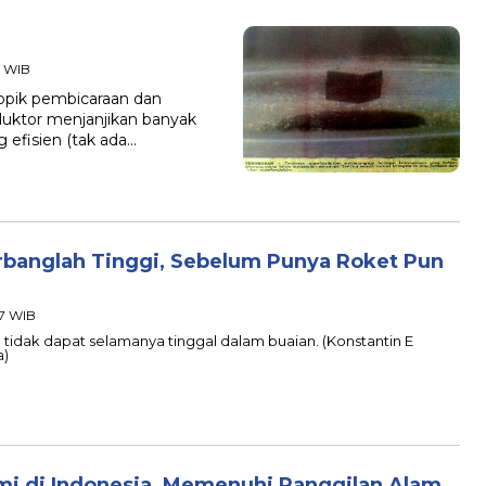
7 WIB
opik pembicaraan dan
duktor menjanjikan banyak
ng efisien (tak ada…
erbanglah Tinggi, Sebelum Punya Roket Pun
37 WIB
 tidak dapat selamanya tinggal dalam buaian. (Konstantin E
a)
mi di Indonesia, Memenuhi Panggilan Alam