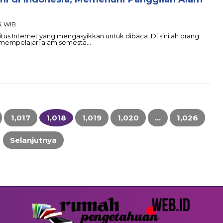
54 WIB
situs Internet yang mengasyikkan untuk dibaca. Di sinilah orang
 mempelajari alam semesta…
1,017
1,018
1,019
1,020
…
1,026
Selanjutnya