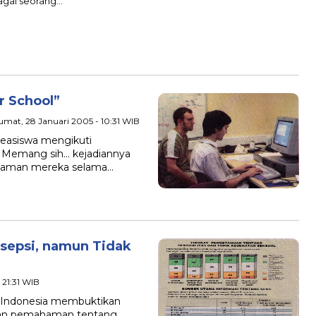
bagai seorang…
r School”
umat, 28 Januari 2005 - 10:31 WIB
beasiswa mengikuti
. Memang sih… kejadiannya
galaman mereka selama…
sepsi, namun Tidak
 21:31 WIB
sar Indonesia membuktikan
an pemahaman tentang