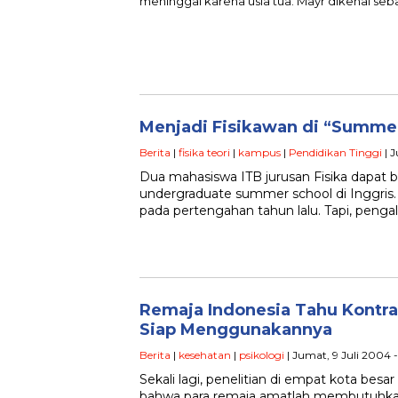
meninggal karena usia tua. Mayr dikenal se
Menjadi Fisikawan di “Summe
Berita
|
fisika teori
|
kampus
|
Pendidikan Tinggi
| J
Dua mahasiswa ITB jurusan Fisika dapat 
undergraduate summer school di Inggris
pada pertengahan tahun lalu. Tapi, pen
Remaja Indonesia Tahu Kontra
Siap Menggunakannya
Berita
|
kesehatan
|
psikologi
| Jumat, 9 Juli 2004 -
Sekali lagi, penelitian di empat kota be
bahwa para remaja amatlah membutuhk