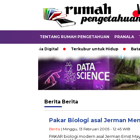
TENTANG RUMAH PENGETAHUAN
PRANALA
atkan di Dunia Digital
Terkubur untuk Hidup
Batas ya
Berita
Berita
Pakar Biologi asal Jerman Me
Berita
| Minggu, 13 Februari 2005 - 12:45 WIB
PAKAR biologi modern asal Jerman Ernst Mayr