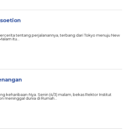
soetion
bercerita tentang perjalanannya, terbang dari Tokyo menuju New
Malam itu…
Kenangan
ang keharibaan-Nya. Senin (4/3) malam, bekas Rektor Institut
ion meninggal dunia di Rumah…