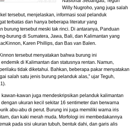
Nasional Sebangau, Teguh
Willy Nugroho, yang juga salah
tikel tersebut, menjelaskan, informasi soal pelanduk
at terbatas dan hanya beberapa literatur yang
 burung tersebut meski tak rinci. Di antaranya, Panduan
g-burung di Sumatera, Jawa, Bali, dan Kalimantan yang
acKinnon, Karen Phillips, dan Bas van Balen.
Kinnon tersebut menyatakan bahwa burung ini
endemik di Kalimantan dan statusnya rentan. Namun,
perilaku tidak diketahui. Bahkan, beberapa pakar menyatakan
gai salah satu jenis burung pelanduk alas,” ujar Teguh,
1).
 kawan-kawan juga mendeskripsikan pelanduk kalimantan
 dengan ukuran kecil sekitar 16 sentimeter dan berwarna
urik abu-abu di perut. Burung ini juga memiliki warna iris
hitam, dan kaki merah muda. Morfologi ini membedakannya
emak pada sisi ukuran tubuh, bentuk dahi, dan garis alis