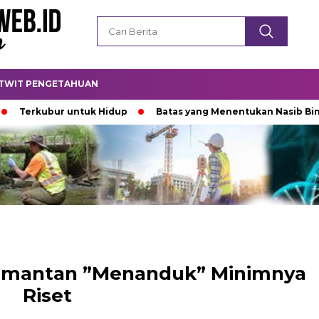
TWIT PENGETAHUAN
bur untuk Hidup
Batas yang Menentukan Nasib Bintang
limantan ”Menanduk” Minimnya
Riset