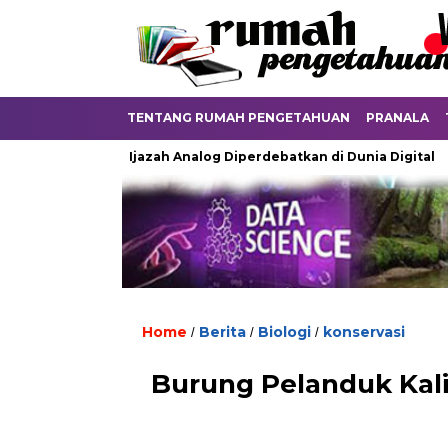
TENTANG RUMAH PENGETAHUAN
PRANALA
Ketika Ijazah Analog Diperdebatkan di Dunia Digital
Terku
Home
Berita
Biologi
konservasi
/
/
/
Burung Pelanduk Ka