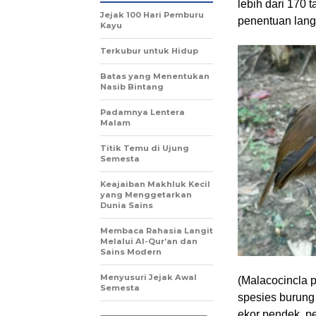
lebih dari 170 
Jejak 100 Hari Pemburu
penentuan lang
Kayu
Terkubur untuk Hidup
Batas yang Menentukan
Nasib Bintang
Padamnya Lentera
Malam
Titik Temu di Ujung
Semesta
Keajaiban Makhluk Kecil
yang Menggetarkan
Dunia Sains
Membaca Rahasia Langit
Melalui Al-Qur’an dan
Sains Modern
Menyusuri Jejak Awal
(Malacocincla p
Semesta
spesies burung 
ekor pendek, p