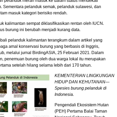
an pelanduk merah masuk ke dalam status mendekati
. Sementara pelanduk semak, pelanduk sulawesi, dan
itam masuk kategori berisiko rendah.
k kalimantan sempat diklasifikasikan rentan oleh IUCN.
us burung ini berubah menjadi kurang data.
li pelanduk kalimantan terangkum dalam artikel yang
baga amal konservasi burung yang berbasis di Inggris,
lub, melalui jurnal BirdingASIA, 25 Februari 2021. Dalam
kan, penemuan burung oleh dua warga lokal itu merupakan
tama setelah hilang selama lebih dari 170 tahun.
KEMENTERIAN LINGKUNGAN
HIDUP DAN KEHUTANAN—
Spesies burung pelanduk di
Indonesia.
Pengendali Ekosistem Hutan
(PEH) Pertama Balai Taman