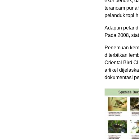
ekor pendek, d
terancam punah
pelanduk topi h
Adapun pelandu
Pada 2008, stat
Penemuan kemba
diterbitkan lem
Oriental Bird C
artikel dijelas
dokumentasi per