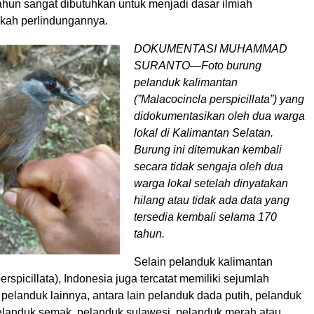
tahun sangat dibutuhkan untuk menjadi dasar ilmiah
kah perlindungannya.
DOKUMENTASI MUHAMMAD
SURANTO—Foto burung
pelanduk kalimantan
(”Malacocincla perspicillata”) yang
didokumentasikan oleh dua warga
lokal di Kalimantan Selatan.
Burung ini ditemukan kembali
secara tidak sengaja oleh dua
warga lokal setelah dinyatakan
hilang atau tidak ada data yang
tersedia kembali selama 170
tahun.
Selain pelanduk kalimantan
erspicillata), Indonesia juga tercatat memiliki sejumlah
pelanduk lainnya, antara lain pelanduk dada putih, pelanduk
elanduk semak, pelanduk sulawesi, pelanduk merah atau