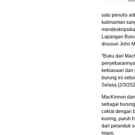
satu penulis ar
kalimantan sang
mendeskripsikan
Lapangan Burun
disusun John M
”Buku dari Mac
penyebarannya 
kebiasaan dan 
burung ini seba
Selasa (2/3/202
MacKinnon dan
sebagai burung
coklat dengan b
kuning, paruh 
dari pelanduk s
hitam.