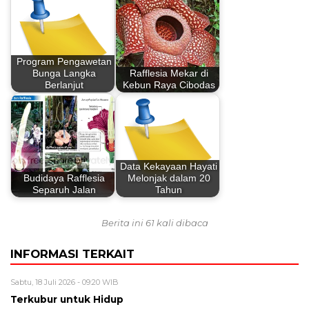
Program Pengawetan
Bunga Langka
Rafflesia Mekar di
Berlanjut
Kebun Raya Cibodas
Data Kekayaan Hayati
Budidaya Rafflesia
Melonjak dalam 20
Separuh Jalan
Tahun
Berita ini 61 kali dibaca
INFORMASI TERKAIT
Sabtu, 18 Juli 2026 - 09:20 WIB
Terkubur untuk Hidup