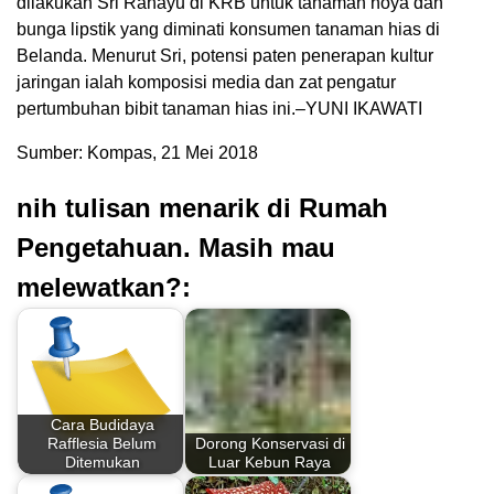
dilakukan Sri Rahayu di KRB untuk tanaman hoya dan
bunga lipstik yang diminati konsumen tanaman hias di
Belanda. Menurut Sri, potensi paten penerapan kultur
jaringan ialah komposisi media dan zat pengatur
pertumbuhan bibit tanaman hias ini.–YUNI IKAWATI
Sumber: Kompas, 21 Mei 2018
nih tulisan menarik di Rumah
Pengetahuan. Masih mau
melewatkan?:
Cara Budidaya
Rafflesia Belum
Dorong Konservasi di
Ditemukan
Luar Kebun Raya