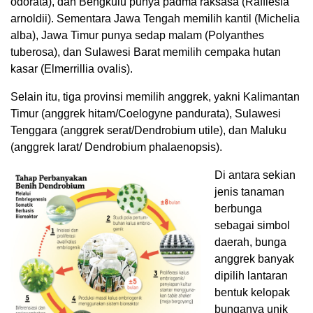
odorata), dan Bengkulu punya padma raksasa (Rafflesia
arnoldii). Sementara Jawa Tengah memilih kantil (Michelia
alba), Jawa Timur punya sedap malam (Polyanthes
tuberosa), dan Sulawesi Barat memilih cempaka hutan
kasar (Elmerrillia ovalis).
Selain itu, tiga provinsi memilih anggrek, yakni Kalimantan
Timur (anggrek hitam/Coelogyne pandurata), Sulawesi
Tenggara (anggrek serat/Dendrobium utile), dan Maluku
(anggrek larat/ Dendrobium phalaenopsis).
Di antara sekian
jenis tanaman
berbunga
sebagai simbol
daerah, bunga
anggrek banyak
dipilih lantaran
bentuk kelopak
bunganya unik