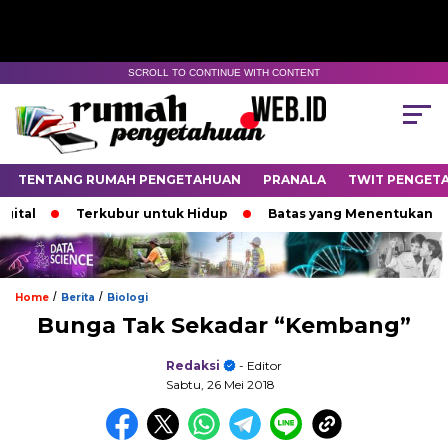
SCROLL TO CONTINUE WITH CONTENT
TENTANG RUMAH PENGETAHUAN
PRANALA
TWIT PENGET
Terkubur untuk Hidup
Batas yang Menentukan Nasib Bi
/
/
Home
Berita
Biologi
Bunga Tak Sekadar “Kembang”
Redaksi
- Editor
Sabtu, 26 Mei 2018