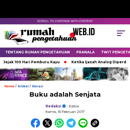
SCROLL TO CONTINUE WITH CONTENT
TENTANG RUMAH PENGETAHUAN
PRANALA
TWIT PENGET
ak 100 Hari Pemburu Kayu
Ketika Ijazah Analog Diperdebatkan
/
/
Home
Artikel
literasi
Buku adalah Senjata
Redaksi
- Editor
Kamis, 16 Februari 2017