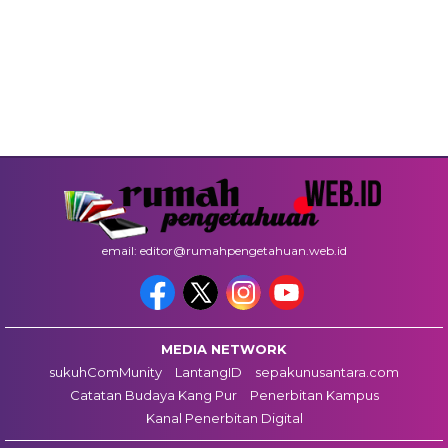
email: editor@rumahpengetahuan.web.id
MEDIA NETWORK
sukuhComMunity
LantangID
sepakunusantara.com
Catatan Budaya Kang Pur
Penerbitan Kampus
Kanal Penerbitan Digital