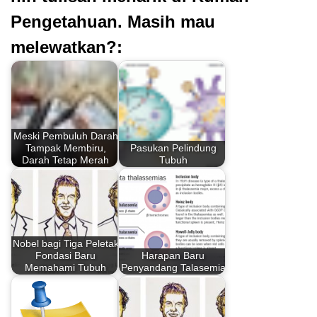
Pengetahuan. Masih mau
melewatkan?:
Meski Pembuluh Darah
Tampak Membiru,
Pasukan Pelindung
Darah Tetap Merah
Tubuh
Nobel bagi Tiga Peletak
Fondasi Baru
Harapan Baru
Memahami Tubuh
Penyandang Talasemia