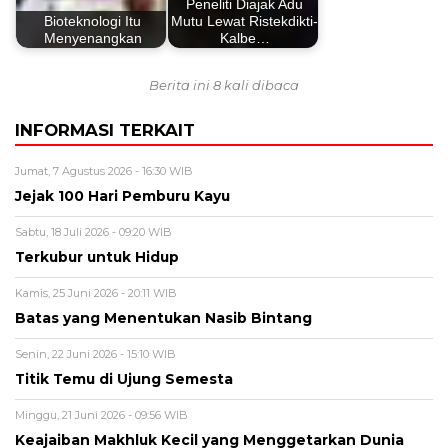
Peneliti Diajak Adu
Bioteknologi Itu
Mutu Lewat Ristekdikti-
Menyenangkan
Kalbe…
Berita ini 8 kali dibaca
INFORMASI TERKAIT
Jumat, 7 Agustus 2026 - 16:30 WIB
Jejak 100 Hari Pemburu Kayu
Sabtu, 18 Juli 2026 - 09:20 WIB
Terkubur untuk Hidup
Kamis, 25 Juni 2026 - 20:11 WIB
Batas yang Menentukan Nasib Bintang
Senin, 22 Juni 2026 - 15:10 WIB
Titik Temu di Ujung Semesta
Minggu, 21 Juni 2026 - 09:56 WIB
Keajaiban Makhluk Kecil yang Menggetarkan Dunia