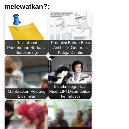
melewatkan?:
Revitalisasi
Produksi Bahan Baku
Perkebunan Berbasis
Antibiotik Generasi
Bioteknologi
Ketiga Dirintis
Bioteknologi; Hasil
Manfaatkan Peluang
Riset LIPI Disampaikan
Biosimilar
ke Industri