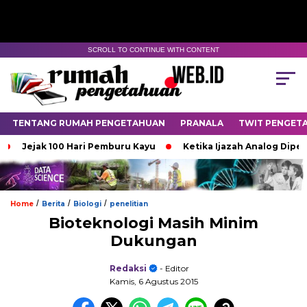
SCROLL TO CONTINUE WITH CONTENT
TENTANG RUMAH PENGETAHUAN
PRANALA
TWIT PENGET
Jejak 100 Hari Pemburu Kayu
Ketika Ijazah Analog Diperdebat
/
/
/
Home
Berita
Biologi
penelitian
Bioteknologi Masih Minim
Dukungan
Redaksi
- Editor
Kamis, 6 Agustus 2015