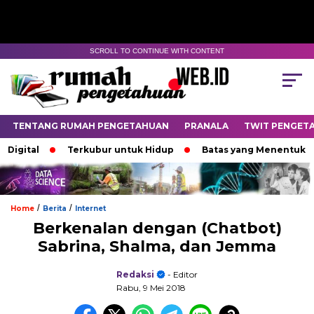
SCROLL TO CONTINUE WITH CONTENT
TENTANG RUMAH PENGETAHUAN
PRANALA
TWIT PENGET
tal
Terkubur untuk Hidup
Batas yang Menentukan Nasi
/
/
Home
Berita
Internet
Berkenalan dengan (Chatbot)
Sabrina, Shalma, dan Jemma
Redaksi
- Editor
Rabu, 9 Mei 2018