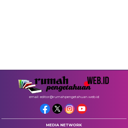
email: editor@rumahpengetahuan.web.id
MEDIA NETWORK