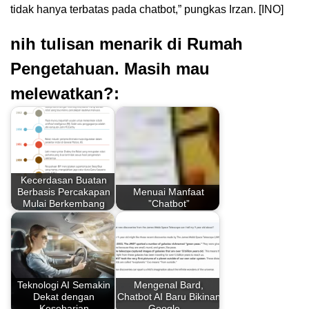
tidak hanya terbatas pada chatbot,” pungkas Irzan. [INO]
nih tulisan menarik di Rumah
Pengetahuan. Masih mau
melewatkan?:
Kecerdasan Buatan
Berbasis Percakapan
Menuai Manfaat
Mulai Berkembang
”Chatbot”
Teknologi AI Semakin
Mengenal Bard,
Dekat dengan
Chatbot AI Baru Bikinan
Keseharian
Google…