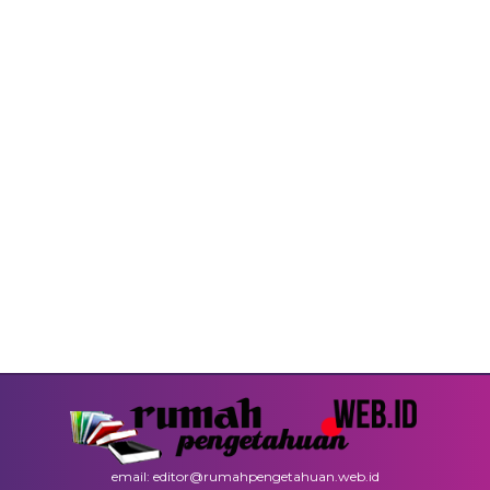
email: editor@rumahpengetahuan.web.id