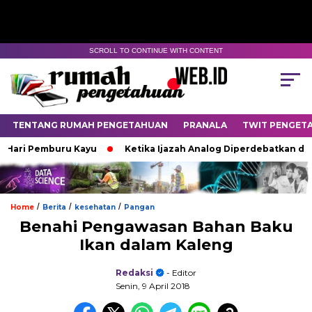
SCROLL TO CONTINUE WITH CONTENT
TENTANG RUMAH PENGETAHUAN
PRANALA
TWIT PENGET
ri Pemburu Kayu
Ketika Ijazah Analog Diperdebatkan di Dunia
/
/
/
Home
Berita
kesehatan
Pangan
Benahi Pengawasan Bahan Baku
Ikan dalam Kaleng
Redaksi
- Editor
Senin, 9 April 2018