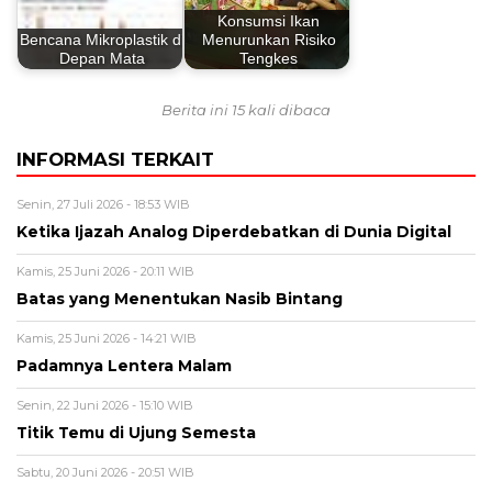
Konsumsi Ikan
Bencana Mikroplastik di
Menurunkan Risiko
Depan Mata
Tengkes
Berita ini 15 kali dibaca
INFORMASI TERKAIT
Senin, 27 Juli 2026 - 18:53 WIB
Ketika Ijazah Analog Diperdebatkan di Dunia Digital
Kamis, 25 Juni 2026 - 20:11 WIB
Batas yang Menentukan Nasib Bintang
Kamis, 25 Juni 2026 - 14:21 WIB
Padamnya Lentera Malam
Senin, 22 Juni 2026 - 15:10 WIB
Titik Temu di Ujung Semesta
Sabtu, 20 Juni 2026 - 20:51 WIB