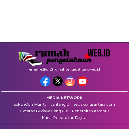
email: editor@rumahpengetahuan.web.id
MEDIA NETWORK
sukuhComMunity
LantangID
sepakunusantara.com
Catatan Budaya Kang Pur
Penerbitan Kampus
Kanal Penerbitan Digital