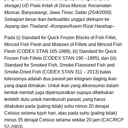
storage) UD Piala Indah di Desa Muncar, Kecamatan
Muncar, Banyuwangi, Jawa Timur, Sabtu (25/4/2009).
Sebagian besar ikan berkualitas unggul diekspor ke
Jepang dan Thailand.–Kompas/Aswin Rizal Harahap–
Pada (i) Standard for Quick Frozen Blocks of Fish Fillet,
Minced Fish Flesh and Mixtures of Fillets and Minced Fish
Flesh (CODEX STAN 165-1989), (ii) Standard for Quick
Frozen Fish Fillets (CODEX STAN 190 –1995), dan (iii)
Standard for Smoked Fish, Smoke-Flavoured Fish and
Smoke-Dried Fish (CODEX STAN 311 – 2013) batas
tolerasinya adalah dua parasit per kilogram daging ikan
yang dapat dimakan. Untuk ikan yang dikonsumsi dalam
bentuk mentah juga dipersyaratkan supaya dibekukan
terlebih dulu untuk membunuh parasit, yang harus
dilakukan pada (paling tidak) suhu minus 20 derajat
Celsius selama tujuh hari, atau pada suhu (paling tidak)
minus 35 derajat Celsius selama sekitar 20 jam (CAC/RCP
52-2003).