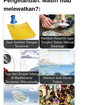
Pengetahuan. Masih mau
melewatkan?:
Hambat Histamin agar
Saat Sumber Pangan
Tongkol Selalu Nikmat
Tercemar
Disantap
Tiga dari Empat Udang
di Mediterania
Merkuri Sulit Diurai
Tercemar Mikroplastik
Tubuh