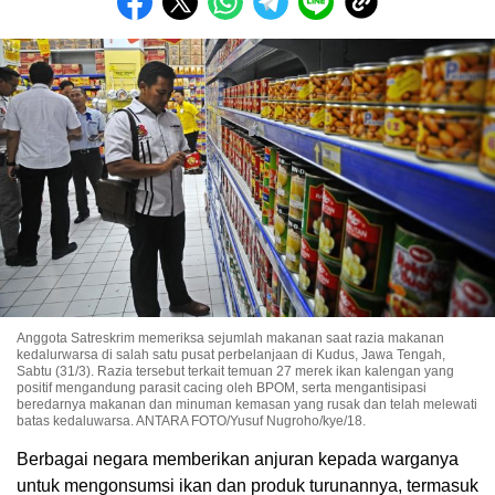
Anggota Satreskrim memeriksa sejumlah makanan saat razia makanan
kedalurwarsa di salah satu pusat perbelanjaan di Kudus, Jawa Tengah,
Sabtu (31/3). Razia tersebut terkait temuan 27 merek ikan kalengan yang
positif mengandung parasit cacing oleh BPOM, serta mengantisipasi
beredarnya makanan dan minuman kemasan yang rusak dan telah melewati
batas kedaluwarsa. ANTARA FOTO/Yusuf Nugroho/kye/18.
Berbagai negara memberikan anjuran kepada warganya
untuk mengonsumsi ikan dan produk turunannya, termasuk