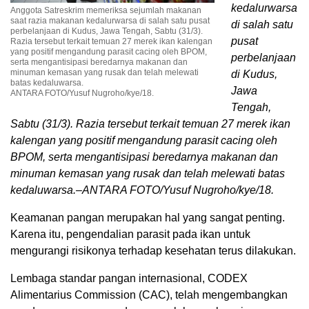
kedalurwarsa
Anggota Satreskrim memeriksa sejumlah makanan
saat razia makanan kedalurwarsa di salah satu pusat
di salah satu
perbelanjaan di Kudus, Jawa Tengah, Sabtu (31/3).
pusat
Razia tersebut terkait temuan 27 merek ikan kalengan
yang positif mengandung parasit cacing oleh BPOM,
perbelanjaan
serta mengantisipasi beredarnya makanan dan
minuman kemasan yang rusak dan telah melewati
di Kudus,
batas kedaluwarsa.
Jawa
ANTARA FOTO/Yusuf Nugroho/kye/18.
Tengah,
Sabtu (31/3). Razia tersebut terkait temuan 27 merek ikan
kalengan yang positif mengandung parasit cacing oleh
BPOM, serta mengantisipasi beredarnya makanan dan
minuman kemasan yang rusak dan telah melewati batas
kedaluwarsa.–ANTARA FOTO/Yusuf Nugroho/kye/18.
Keamanan pangan merupakan hal yang sangat penting.
Karena itu, pengendalian parasit pada ikan untuk
mengurangi risikonya terhadap kesehatan terus dilakukan.
Lembaga standar pangan internasional, CODEX
Alimentarius Commission (CAC), telah mengembangkan