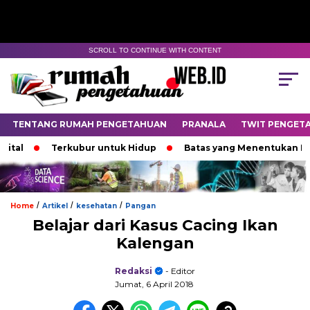
SCROLL TO CONTINUE WITH CONTENT
TENTANG RUMAH PENGETAHUAN
PRANALA
TWIT PENGET
Terkubur untuk Hidup
Batas yang Menentukan Nasib Bi
/
/
/
Home
Artikel
kesehatan
Pangan
Belajar dari Kasus Cacing Ikan
Kalengan
Redaksi
- Editor
Jumat, 6 April 2018