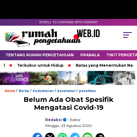
SCROLL TO CONTINUE WITH CONTENT
TENTANG RUMAH PENGETAHUAN
PRANALA
TWIT PENGET
l
Terkubur untuk Hidup
Batas yang Menentukan Nasib 
/
/
/
/
Home
Berita
Kedokteran
kesehatan
penelitian
Belum Ada Obat Spesifik
Mengatasi Covid-19
Redaksi
- Editor
Minggu, 23 Agustus 2020