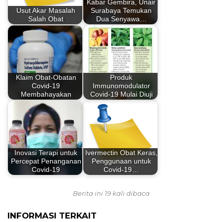
Kabar Gembira, Unair
Usut Akar Masalah
Surabaya Temukan
Salah Obat
Dua Senyawa…
Klaim Obat-Obatan
Produk
Covid-19
Immunomodulator
Membahayakan
Covid-19 Mulai Diuji
Inovasi Terapi untuk
Ivermectin Obat Keras,
Percepat Penanganan
Penggunaan untuk
Covid-19
Covid-19…
Berita ini 19 kali dibaca
INFORMASI TERKAIT