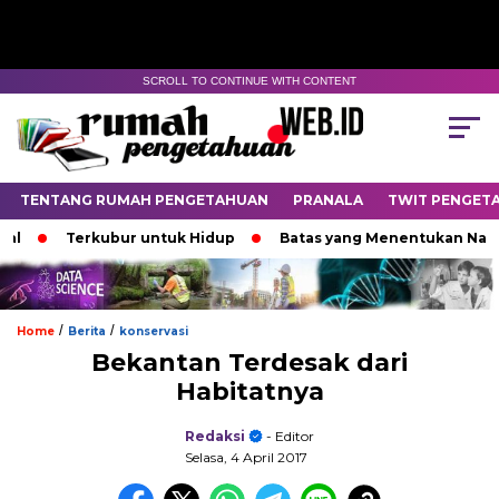
SCROLL TO CONTINUE WITH CONTENT
TENTANG RUMAH PENGETAHUAN
PRANALA
TWIT PENGET
Terkubur untuk Hidup
Batas yang Menentukan Nasib Bi
/
/
Home
Berita
konservasi
Bekantan Terdesak dari
Habitatnya
Redaksi
- Editor
Selasa, 4 April 2017