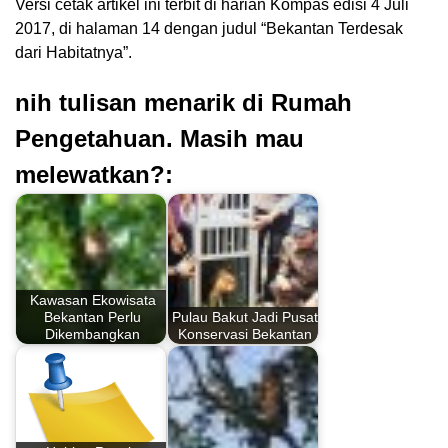
Versi cetak artikel ini terbit di harian Kompas edisi 4 Juli
2017, di halaman 14 dengan judul “Bekantan Terdesak
dari Habitatnya”.
nih tulisan menarik di Rumah
Pengetahuan. Masih mau
melewatkan?:
Kawasan Ekowisata
Bekantan Perlu
Pulau Bakut Jadi Pusat
Dikembangkan
Konservasi Bekantan