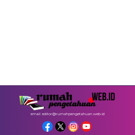
email: editor@rumahpengetahuan.web.id