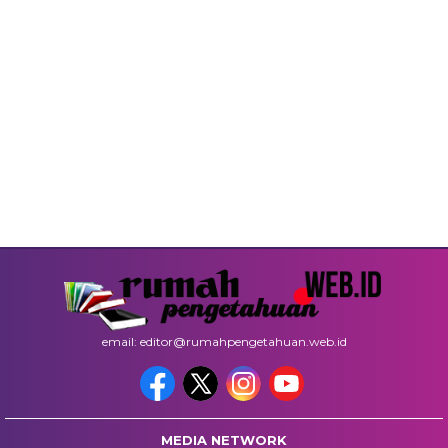
email: editor@rumahpengetahuan.web.id
MEDIA NETWORK