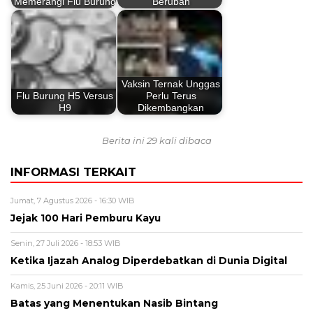
Memerangi Flu Burung
Berubah
Vaksin Ternak Unggas
Flu Burung H5 Versus
Perlu Terus
H9
Dikembangkan
Berita ini 29 kali dibaca
INFORMASI TERKAIT
Jumat, 7 Agustus 2026 - 16:30 WIB
Jejak 100 Hari Pemburu Kayu
Senin, 27 Juli 2026 - 18:53 WIB
Ketika Ijazah Analog Diperdebatkan di Dunia Digital
Kamis, 25 Juni 2026 - 20:11 WIB
Batas yang Menentukan Nasib Bintang