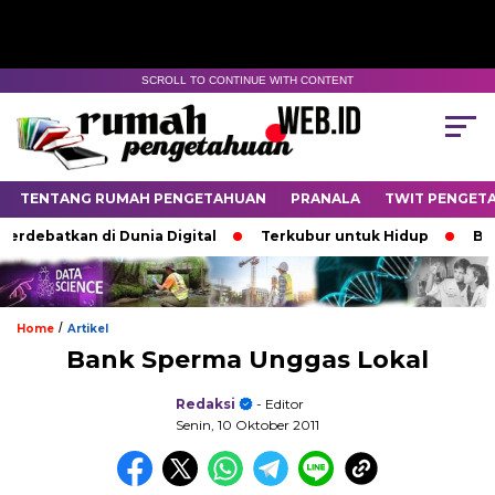
SCROLL TO CONTINUE WITH CONTENT
TENTANG RUMAH PENGETAHUAN
PRANALA
TWIT PENGET
debatkan di Dunia Digital
Terkubur untuk Hidup
Batas 
/
Home
Artikel
Bank Sperma Unggas Lokal
Redaksi
- Editor
Senin, 10 Oktober 2011