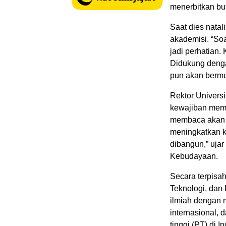
menerbitkan bu
Saat dies nata
akademisi. “Soa
jadi perhatian.
Didukung denga
pun akan bermut
Rektor Univers
kewajiban memb
membaca akan t
meningkatkan 
dibangun,” ujar
Kebudayaan.
Secara terpisah
Teknologi, dan
ilmiah dengan 
internasional, 
tinggi (PT) di I