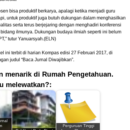
en bisa produktif berkarya, apalagi ketika menjadi guru
api, untuk produktif juga butuh dukungan dalam menghasilkan
ualitas serta terus berjejaring dengan menghadiri konferensi
i bidang ilmunya. Dukungan budaya ilmiah seperti ini belum
PT,” tutur Yanuarsyah.(ELN)
kel ini terbit di harian Kompas edisi 27 Februari 2017, di
gan judul “Baca Jurnal Diwajibkan”.
an menarik di Rumah Pengetahuan.
u melewatkan?:
urnal
um
Perguruan Tinggi