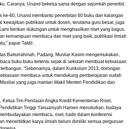
ku. Caranya, Unand bekerja sama dengan sejumlah penerbit.
lis ke-60, Unand membantu penerbitan 60 buku dari kalangan
l kewajiban publikasi untuk dosen, terutama guru besar, juga
 Kami berikan dukungan untuk menghasilkan riset yang bagus.
n kemampuan membaca dan riset yang baik, publikasi ilmiah
u,” papar Tafdil.
itas Baiturrahmah, Padang, Musliar Kasim mengemukakan,
aca buku-buku tertentu sejak di sekolah membuat kebiasaan
erbangun. “Sebenarnya, dalam Kurikulum 2013, dorongan
kebiasaan membaca untuk mendukung pembelajaran sudah
 Musliar yang juga mantan Wakil Menteri Pendidikan dan
, Ketua Tim Penilaian Angka Kredit Kementerian Riset,
 Pendidikan Tinggi Yanuarsyah Haroen menuturkan, budaya
membudayakan membaca, riset, hadir dalam konferensi
dan menerbitkan karya ilmiah belum dimiliki semua perguruan
ndonesia.