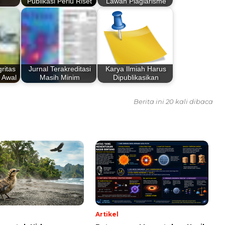
n
Publikasi Perlu Riset
Lawan Plagiarisme
ritas
Jurnal Terakreditasi
Karya Ilmiah Harus
 Awal
Masih Minim
Dipublikasikan
Berita ini 20 kali dibaca
Artikel