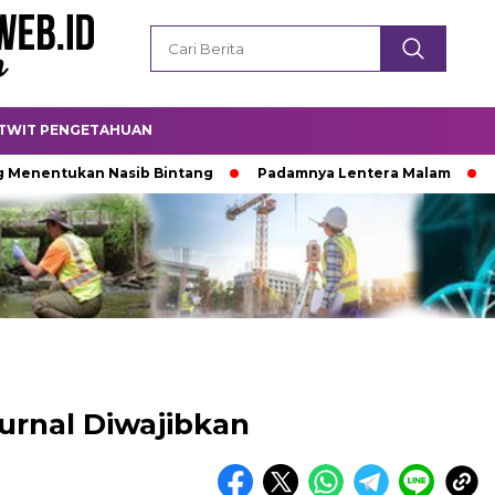
TWIT PENGETAHUAN
tukan Nasib Bintang
Padamnya Lentera Malam
Titik T
urnal Diwajibkan