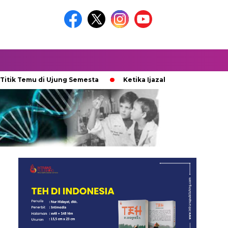
emu di Ujung Semesta
Ketika Ijazah Analog Diperdebatkan di