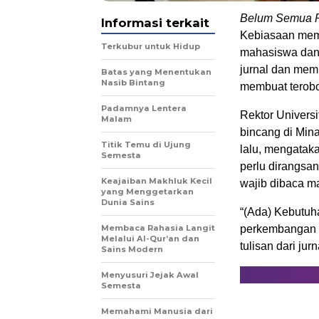
Belum Semua Pe
Informasi terkait
Kebiasaan mem
Terkubur untuk Hidup
mahasiswa dan 
jurnal dan memb
Batas yang Menentukan
Nasib Bintang
membuat terobo
Padamnya Lentera
Rektor Univers
Malam
bincang di Min
Titik Temu di Ujung
lalu, mengatak
Semesta
perlu dirangsan
Keajaiban Makhluk Kecil
wajib dibaca m
yang Menggetarkan
Dunia Sains
“(Ada) Kebutu
Membaca Rahasia Langit
perkembangan b
Melalui Al-Qur’an dan
tulisan dari jurn
Sains Modern
Menyusuri Jejak Awal
Semesta
Memahami Manusia dari