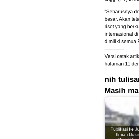
“Seharusnya dos
besar. Akan tet
riset yang berk
internasional d
dimiliki semua 
————
Versi cetak arti
halaman 11 den
nih tulis
Masih ma
Publikasi ke J
Ilmiah Bel