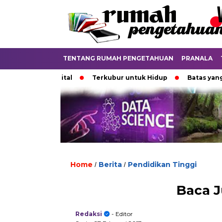
TENTANG RUMAH PENGETAHUAN
PRANALA
 Dunia Digital
Terkubur untuk Hidup
Batas yang Menen
Home
Berita
Pendidikan Tinggi
/
/
Baca J
Redaksi
- Editor