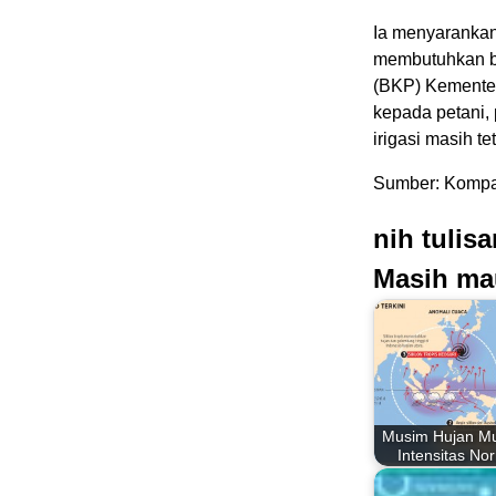
Ia menyarankan
membutuhkan ba
(BKP) Kementer
kepada petani,
irigasi masih 
Sumber: Kompa
nih tulis
Masih ma
Musim Hujan Mu
Intensitas No