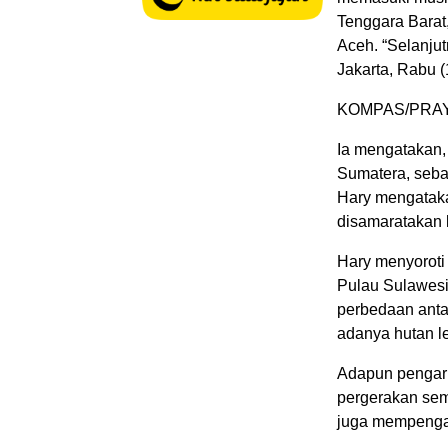
Tenggara Barat
Aceh. “Selanjut
Jakarta, Rabu (
KOMPAS/PRAYO
Ia mengatakan,
Sumatera, seba
Hary mengataka
disamaratakan 
Hary menyoroti
Pulau Sulawesi
perbedaan anta
adanya hutan le
Adapun pengaru
pergerakan sem
juga mempengar