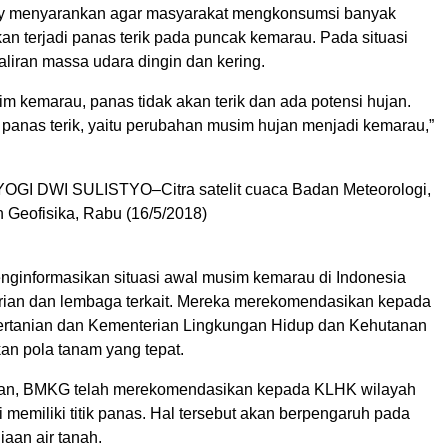
ry menyarankan agar masyarakat mengkonsumsi banyak
an terjadi panas terik pada puncak kemarau. Pada situasi
i aliran massa udara dingin dan kering.
m kemarau, panas tidak akan terik dan ada potensi hujan.
 panas terik, yaitu perubahan musim hujan menjadi kemarau,”
I DWI SULISTYO–Citra satelit cuaca Badan Meteorologi,
n Geofisika, Rabu (16/5/2018)
ginformasikan situasi awal musim kemarau di Indonesia
ian dan lembaga terkait. Mereka merekomendasikan kepada
rtanian dan Kementerian Lingkungan Hidup dan Kehutanan
an pola tanam yang tepat.
an, BMKG telah merekomendasikan kepada KLHK wilayah
 memiliki titik panas. Hal tersebut akan berpengaruh pada
iaan air tanah.