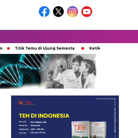
tik Temu di Ujung Semesta
Ketika Ijazah Analog Diperdebatk