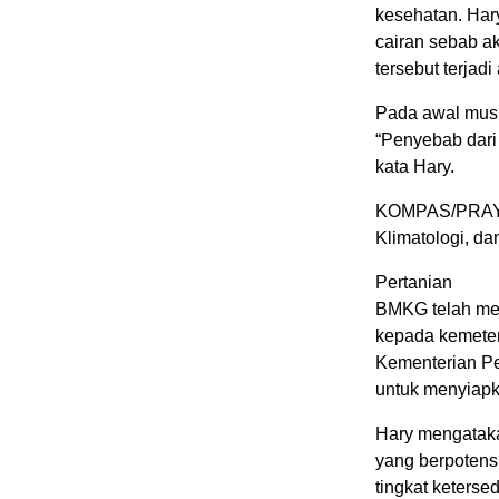
kesehatan. Ha
cairan sebab ak
tersebut terjad
Pada awal musi
“Penyebab dari
kata Hary.
KOMPAS/PRAYOG
Klimatologi, da
Pertanian
BMKG telah men
kepada kemeter
Kementerian Pe
untuk menyiapk
Hary mengatak
yang berpotensi
tingkat ketersed