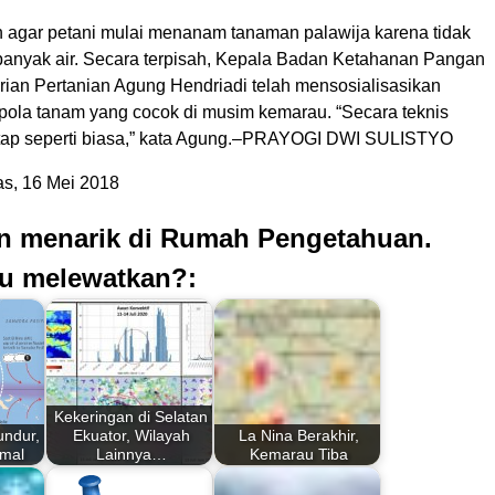
 agar petani mulai menanam tanaman palawija karena tidak
nyak air. Secara terpisah, Kepala Badan Ketahanan Pangan
ian Pertanian Agung Hendriadi telah mensosialisasikan
 pola tanam yang cocok di musim kemarau. “Secara teknis
tetap seperti biasa,” kata Agung.–PRAYOGI DWI SULISTYO
s, 16 Mei 2018
an menarik di Rumah Pengetahuan.
u melewatkan?:
Kekeringan di Selatan
ndur,
Ekuator, Wilayah
La Nina Berakhir,
rmal
Lainnya…
Kemarau Tiba