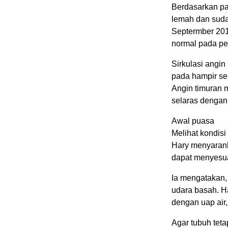
Berdasarkan pa
lemah dan suda
Septermber 20
normal pada pe
Sirkulasi angin
pada hampir seb
Angin timuran m
selaras dengan
Awal puasa
Melihat kondis
Hary menyaran
dapat menyesua
Ia mengatakan
udara basah. Ha
dengan uap air,
Agar tubuh tet