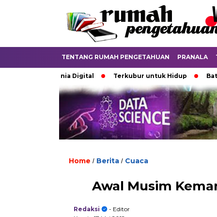
TENTANG RUMAH PENGETAHUAN
PRANALA
an di Dunia Digital
Terkubur untuk Hidup
Batas yang 
Home
Berita
Cuaca
/
/
Awal Musim Kemara
Redaksi
- Editor