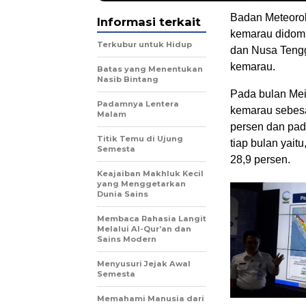
Badan Meteorol
Informasi terkait
kemarau didomi
Terkubur untuk Hidup
dan Nusa Tengg
kemarau.
Batas yang Menentukan
Nasib Bintang
Pada bulan Mei
Padamnya Lentera
kemarau sebesa
Malam
persen dan pad
Titik Temu di Ujung
tiap bulan yait
Semesta
28,9 persen.
Keajaiban Makhluk Kecil
yang Menggetarkan
Dunia Sains
Membaca Rahasia Langit
Melalui Al-Qur’an dan
Sains Modern
Menyusuri Jejak Awal
Semesta
Memahami Manusia dari