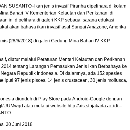
 SUSANTO–Ikan jenis invasif Piranha dipelihara di kolam
Mina Bahari IV Kementerian Kelautan dan Perikanan, di
itaan ini dipelihara di galeri KKP sebagai sarana edukasi
kat akan bahaya ikan invasif asal Sungai Amazone, Amerika
mis (28/6/2018) di galeri Gedung Mina Bahari IV KKP,
vasif, diatur melalui Peraturan Menteri Kelautan dan Perikanan
 2014 tentang Larangan Pemasukan Jenis Ikan Berbahaya ke
Negara Republik Indonesia. Di dalamnya, ada 152 spesies
eliputi 97 jenis pisces, 14 jenis crustacean, 30 jenis mollusca,
ndonesia diunduh di Play Store pada Android-Google dengan
.gl/UUMwqd atau melalui website http://ais.stpjakarta.ac.id/.–
ANTO
s, 30 Juni 2018