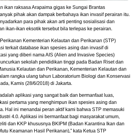
n ikan raksasa Arapaima gigas ke Sungai Brantas
nyak pihak akan dampak berbahaya ikan invasif perairan itu.
nyadarkan para pihak akan arti penting sosialisasi dan
 ikan-ikan eksotik tersebut bila terlepas ke perairan.
 Perikanan Kementerian Kelautan dan Perikanan (STP)
i terkait database ikan spesies asing dan invasif di
kasi yang diberi nama AIS (Alien and Invasive Species)
iluncurkan sekolah pendidikan tinggi pada Badan Riset dan
nusia Kelautan dan Perikanan, Kementerian Kelautan dan
dalam rangka ulang tahun Laboratorium Biologi dan Konservasi
ada, Kamis (28/6/2018) di Jakarta.
adalah aplikasi yang sangat baik dan bermanfaat luas,
kasi pertama yang menghimpun ikan spesies asing dan
sia. Hal ini menandai peran aktif kami bahwa STP memasuki
dustri 4.0. Aplikasi ini bermanfaat bagi masyarakat umum,
eliti dan KKP khususnya BKIPM (Badan Karantina Ikan dan
utu Keamanan Hasil Perikanan),” kata Ketua STP