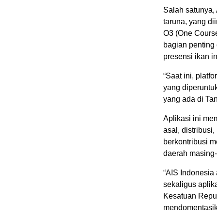
Salah satunya,
taruna, yang di
O3 (One Course
bagian penting 
presensi ikan in
“Saat ini, platf
yang diperuntu
yang ada di Tan
Aplikasi ini me
asal, distribus
berkontribusi m
daerah masing-m
“AIS Indonesia 
sekaligus apli
Kesatuan Republ
mendomentasika