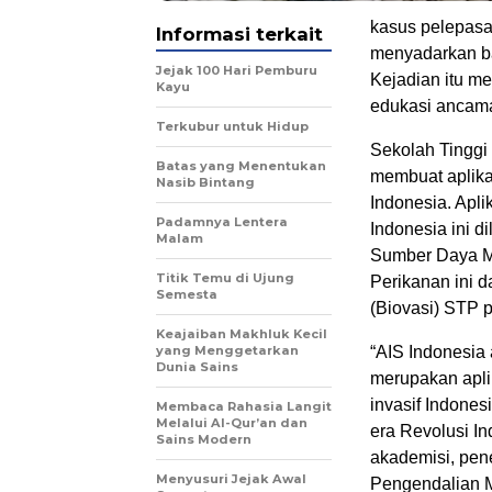
kasus pelepasa
Informasi terkait
menyadarkan ba
Jejak 100 Hari Pemburu
Kejadian itu me
Kayu
edukasi ancaman
Terkubur untuk Hidup
Sekolah Tinggi
Batas yang Menentukan
membuat aplikas
Nasib Bintang
Indonesia. Apli
Padamnya Lentera
Indonesia ini d
Malam
Sumber Daya Ma
Titik Temu di Ujung
Perikanan ini 
Semesta
(Biovasi) STP p
Keajaiban Makhluk Kecil
yang Menggetarkan
“AIS Indonesia 
Dunia Sains
merupakan apli
invasif Indone
Membaca Rahasia Langit
Melalui Al-Qur’an dan
era Revolusi In
Sains Modern
akademisi, pen
Menyusuri Jejak Awal
Pengendalian M