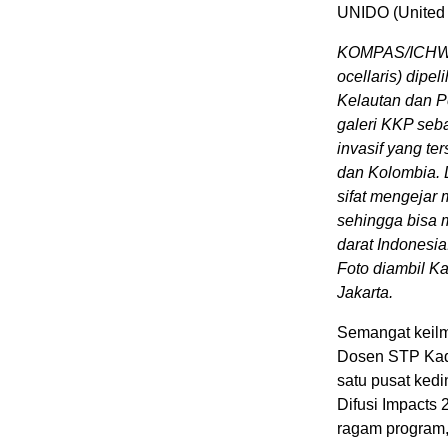
UNIDO (United 
KOMPAS/ICHWAN
ocellaris) dipe
Kelautan dan Per
galeri KKP seb
invasif yang te
dan Kolombia. D
sifat mengejar 
sehingga bisa m
darat Indonesia
Foto diambil Ka
Jakarta.
Semangat keil
Dosen STP Kad
satu pusat ked
Difusi Impacts
ragam program, 