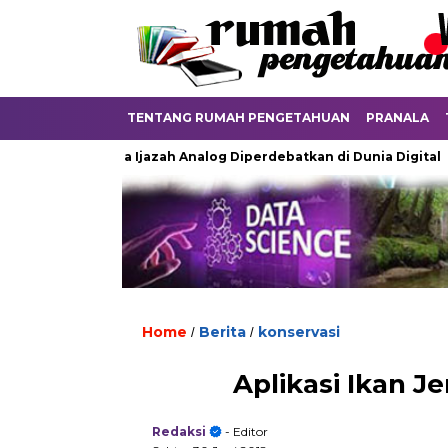
TENTANG RUMAH PENGETAHUAN
PRANALA
Ketika Ijazah Analog Diperdebatkan di Dunia Digital
Terk
Home
Berita
konservasi
/
/
Aplikasi Ikan J
Redaksi
- Editor