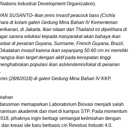
Nations Industrial Development Organization).
 SUSANTO–Ikan jenis invasif peacock bass (Cichla
lihara di kolam galeri Gedung Mina Bahari IV Kementerian
ikanan, di Jakarta. Ikan sitaan dari Thailand ini dipelihara di
agai sarana edukasi kepada masyarakat akan bahaya ikan
rsebar di perairan Guyana, Suriname, French Guyana, Brazil,
ikatakan invasif karena ikan sepanjang 50-60 cm ini memiliki
mangsa ikan target dengan aktif pada kecepatan tinggi
enghabiskan populasi ikan asli/endemis/lokal di perairan
.
mis (28/6/2018) di galeri Gedung Mina Bahari IV KKP,
miahan
arusman memaparkan Laboratorium Biovasi menjadi salah
inamisan akademik dan riset di kampus STP. Pada momentum
 2018, pihaknya ingin berbagi semangat keilmiahan dengan
dan kreasi ide baru berbasis ciri Revolusi Industri 4.0.